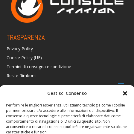
TRASPARENZA
Privacy Policy
Cookie Policy (UE)
Termini di consegna e spedizione
Resi e Rimborsi
Gestisci Consenso
CONTATTI
Per fornire le migliori esperienze, utilizziamo tecnologie come i cookie
per memorizzare e/o accedere alle informazioni del dispositivo. Il
Via R. Giuliani 70/c Rosso, 50141 Firenze FI
consenso a queste tecnologie ci permetterà di elaborare dati come il
+39 055 4289002 / +39 392 2343100
comportamento di navigazione o ID unici su questo sito. Non
info@consolestation.it
acconsentire o ritirare il consenso può influire negativamente su alcune
caratteristiche e funzioni.
P.Iva 04990180483