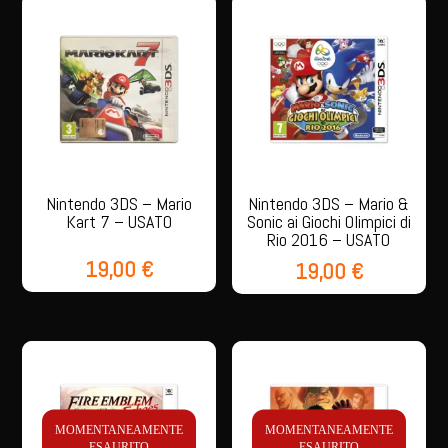
quantità
Nintendo 3DS – Mario
Nintendo 3DS – Mario &
Kart 7 – USATO
Sonic ai Giochi Olimpici di
Rio 2016 – USATO
19,00
€
19,00
€
MOMENTANEAMENTE
MOMENTANEAMENTE
ESAURITO
ESAURITO