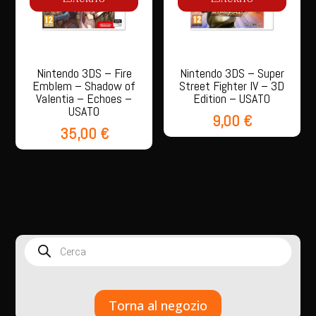
Nintendo 3DS – Fire
Nintendo 3DS – Super
Emblem – Shadow of
Street Fighter IV – 3D
Valentia – Echoes –
Edition – USATO
USATO
9,00
€
35,00
€
Products
search
Torna al negozio