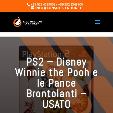
+39 055 4289002 / +39 392 2343100
INFO@CONSOLESTATION.IT
PS2 – Disney
Winnie the Pooh e
le Pance
Brontolanti –
USATO