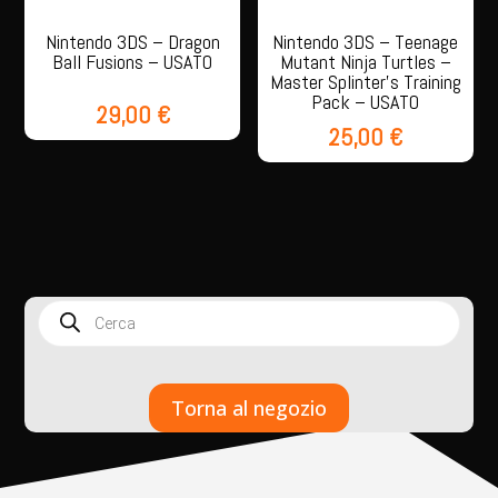
Nintendo 3DS – Dragon
Nintendo 3DS – Teenage
Ball Fusions – USATO
Mutant Ninja Turtles –
Master Splinter’s Training
Pack – USATO
29,00
€
25,00
€
Products
search
Torna al negozio