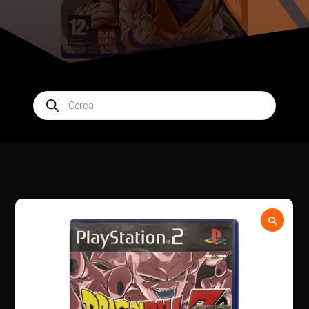
Products
search