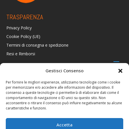
TRASPARENZA
Privacy Policy
Cookie Policy (UE)
Termini di consegna e spedizione
Resi e Rimborsi
Gestisci Consenso
CONTATTI
Per fornire le migliori esperienze, utilizziamo tecnologie come i cookie
per memorizzare e/o accedere alle informazioni del dispositivo. Il
Via R. Giuliani 70/c Rosso, 50141 Firenze FI
consenso a queste tecnologie ci permetterà di elaborare dati come il
+39 055 4289002 / +39 392 2343100
comportamento di navigazione o ID unici su questo sito. Non
info@consolestation.it
acconsentire o ritirare il consenso può influire negativamente su alcune
caratteristiche e funzioni.
P.Iva 04990180483
SOCIAL
Accetta