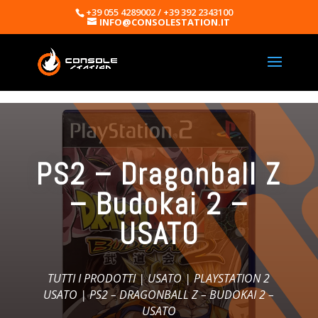
+39 055 4289002 / +39 392 2343100
INFO@CONSOLESTATION.IT
PS2 – Dragonball Z
– Budokai 2 –
USATO
TUTTI I PRODOTTI
|
USATO
|
PLAYSTATION 2
USATO
| PS2 – DRAGONBALL Z – BUDOKAI 2 –
USATO