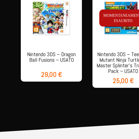
MOMENTANEAMEN
ESAURITO
Nintendo 3DS – Dragon
Nintendo 3DS – Te
Ball Fusions – USATO
Mutant Ninja Turtl
Master Splinter’s Tr
Pack – USATO
29,00
€
25,00
€