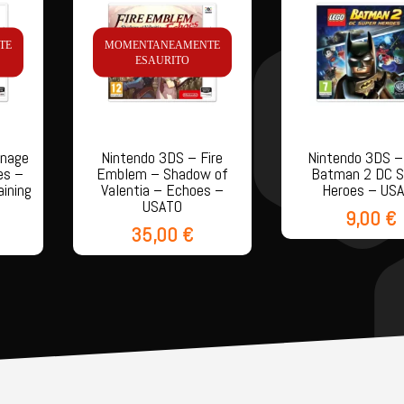
TE
MOMENTANEAMENTE
ESAURITO
enage
Nintendo 3DS – Fire
Nintendo 3DS –
es –
Emblem – Shadow of
Batman 2 DC S
aining
Valentia – Echoes –
Heroes – US
USATO
9,00
€
35,00
€