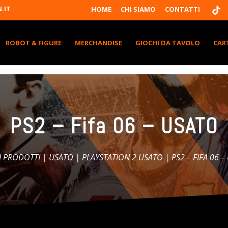
T
.IT
HOME
CHI SIAMO
CONTATTI
I
K
T
K
ROBOT & FIGURE
MERCHANDISE
GIOCHI DA TAVOLO
CAR
PS2 – Fifa 06 – USATO
 I PRODOTTI
|
USATO
|
PLAYSTATION 2 USATO
| PS2 – FIFA 06 