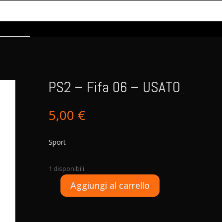
PS2 – Fifa 06 – USATO
5,00
€
Sport
1 disponibili
A
Aggiungi al carrello
PS2
l
-
t
Fifa
e