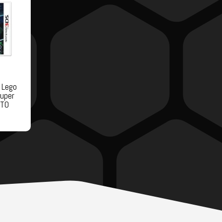
 Lego
uper
ATO