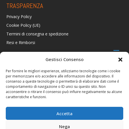
TRASPARENZA
Privacy Policy
Cookie Policy (UE)
Termini di consegna e spedizione
Resi e Rimborsi
Gestisci Consenso
CONTATTI
Per fornire le migliori esperienze, utilizziamo tecnologie come i cookie
per memorizzare e/o accedere alle informazioni del dispositivo. Il
Via R. Giuliani 70/c Rosso, 50141 Firenze FI
consenso a queste tecnologie ci permetterà di elaborare dati come il
+39 055 4289002 / +39 392 2343100
comportamento di navigazione o ID unici su questo sito. Non
info@consolestation.it
acconsentire o ritirare il consenso può influire negativamente su alcune
caratteristiche e funzioni.
P.Iva 04990180483
SOCIAL
Accetta
Nega