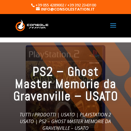
+39 055 4289002 / +39 392 2343100
INFO@CONSOLESTATION.IT
PS2 – Ghost
Master Memorie da
Gravenville – USATO
TUTTI I PRODOTTI
|
USATO
|
PLAYSTATION 2
USATO
| PS2 – GHOST MASTER MEMORIE DA
GRAVENVILLE – USATO