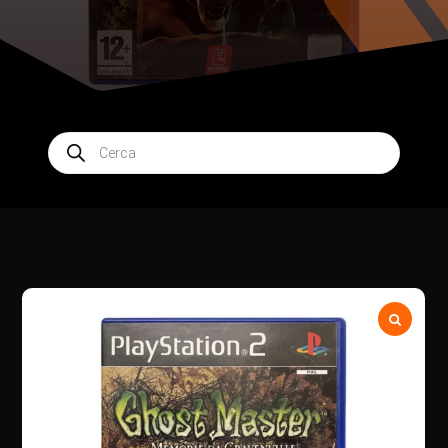
Products
search