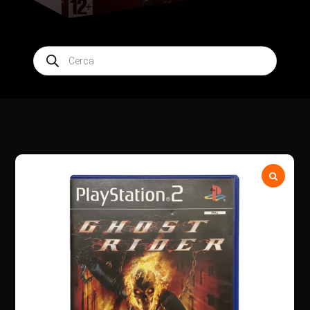
Products
search