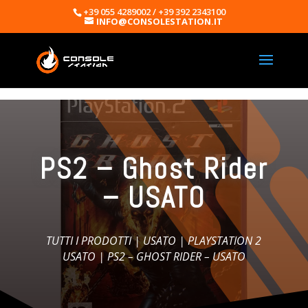
+39 055 4289002 / +39 392 2343100
INFO@CONSOLESTATION.IT
PS2 – Ghost Rider
– USATO
TUTTI I PRODOTTI
|
USATO
|
PLAYSTATION 2
USATO
| PS2 – GHOST RIDER – USATO