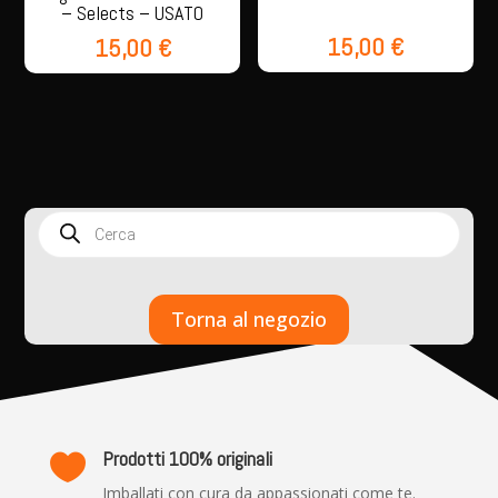
– Selects – USATO
15,00
€
15,00
€
Products
search
Torna al negozio
Prodotti 100% originali

Imballati con cura da appassionati come te.