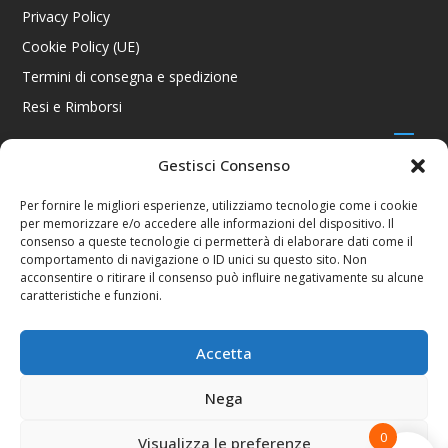
Privacy Policy
Cookie Policy (UE)
Termini di consegna e spedizione
Resi e Rimborsi
Gestisci Consenso
CONTATTI
Per fornire le migliori esperienze, utilizziamo tecnologie come i cookie
per memorizzare e/o accedere alle informazioni del dispositivo. Il
Via R. Giuliani 70/c Rosso, 50141 Firenze FI
consenso a queste tecnologie ci permetterà di elaborare dati come il
+39 055 4289002 / +39 392 2343100
comportamento di navigazione o ID unici su questo sito. Non
info@consolestation.it
acconsentire o ritirare il consenso può influire negativamente su alcune
caratteristiche e funzioni.
P.Iva 04990180483
SOCIAL
Accetta
Nega
0
Visualizza le preferenze