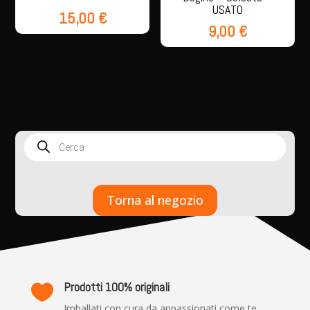
USATO
15,00
€
9,00
€
Products
search
Torna al negozio
Prodotti 100% originali

Imballati con cura da appassionati come te.