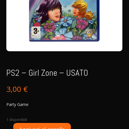
PS2 – Girl Zone – USATO
3,00
€
Party Game
1 disponibili
A