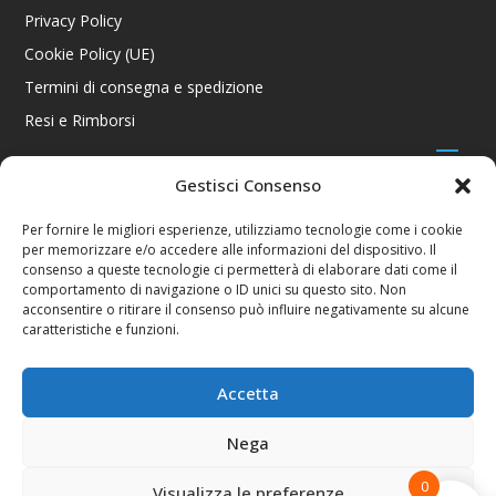
Privacy Policy
Cookie Policy (UE)
Termini di consegna e spedizione
Resi e Rimborsi
Gestisci Consenso
CONTATTI
Per fornire le migliori esperienze, utilizziamo tecnologie come i cookie
per memorizzare e/o accedere alle informazioni del dispositivo. Il
Via R. Giuliani 70/c Rosso, 50141 Firenze FI
consenso a queste tecnologie ci permetterà di elaborare dati come il
+39 055 4289002 / +39 392 2343100
comportamento di navigazione o ID unici su questo sito. Non
info@consolestation.it
acconsentire o ritirare il consenso può influire negativamente su alcune
caratteristiche e funzioni.
P.Iva 04990180483
SOCIAL
Accetta
Nega
0
Visualizza le preferenze