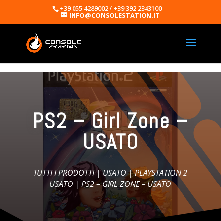
+39 055 4289002 / +39 392 2343100
INFO@CONSOLESTATION.IT
PS2 – Girl Zone –
USATO
TUTTI I PRODOTTI
|
USATO
|
PLAYSTATION 2
USATO
| PS2 – GIRL ZONE – USATO