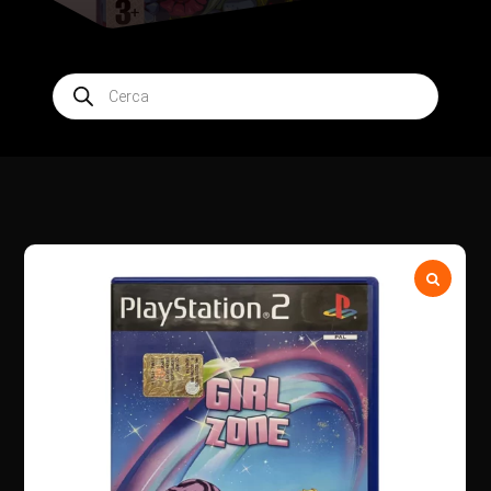
Products
search