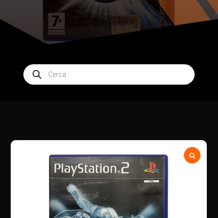
Products
search