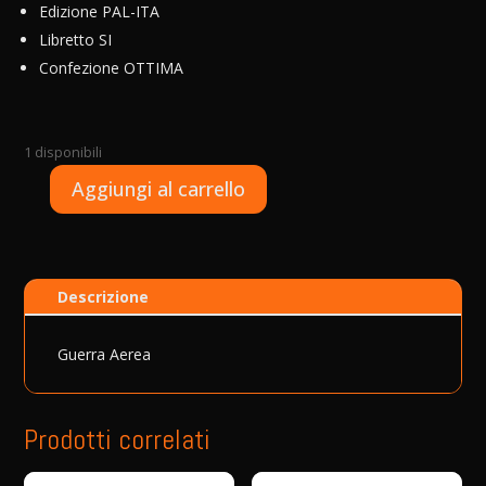
Edizione PAL-ITA
Libretto SI
Confezione OTTIMA
1 disponibili
A
Aggiungi al carrello
PS2
l
-
t
Gunbird
e
-
r
Descrizione
Special
n
Edition
a
-
t
Guerra Aerea
USATO
i
quantità
v
e
Prodotti correlati
: