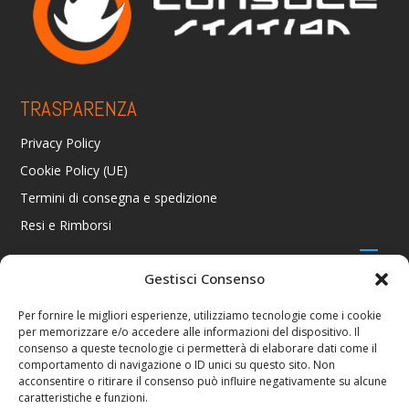
TRASPARENZA
Privacy Policy
Cookie Policy (UE)
Termini di consegna e spedizione
Resi e Rimborsi
Gestisci Consenso
CONTATTI
Per fornire le migliori esperienze, utilizziamo tecnologie come i cookie
per memorizzare e/o accedere alle informazioni del dispositivo. Il
Via R. Giuliani 70/c Rosso, 50141 Firenze FI
consenso a queste tecnologie ci permetterà di elaborare dati come il
+39 055 4289002 / +39 392 2343100
comportamento di navigazione o ID unici su questo sito. Non
info@consolestation.it
acconsentire o ritirare il consenso può influire negativamente su alcune
caratteristiche e funzioni.
P.Iva 04990180483