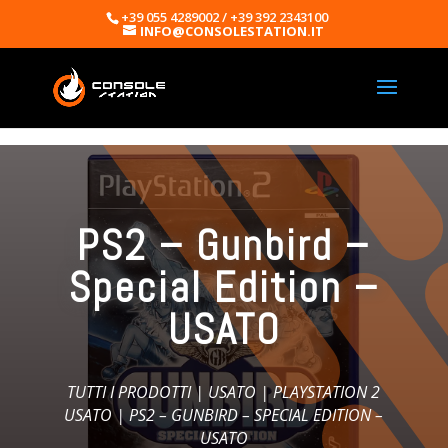
+39 055 4289002 / +39 392 2343100
INFO@CONSOLESTATION.IT
PS2 – Gunbird –
Special Edition –
USATO
TUTTI I PRODOTTI
|
USATO
|
PLAYSTATION 2
USATO
| PS2 – GUNBIRD – SPECIAL EDITION –
USATO