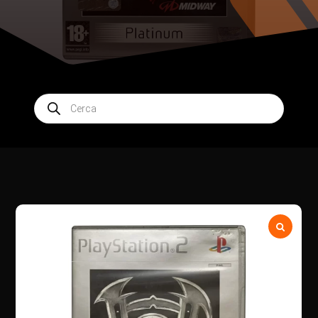
Products
search