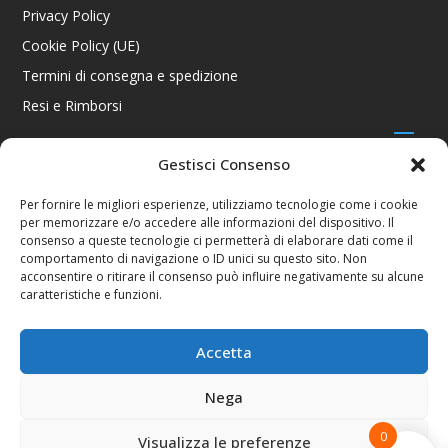
Privacy Policy
Cookie Policy (UE)
Termini di consegna e spedizione
Resi e Rimborsi
Gestisci Consenso
CONTATTI
Per fornire le migliori esperienze, utilizziamo tecnologie come i cookie
per memorizzare e/o accedere alle informazioni del dispositivo. Il
Via R. Giuliani 70/c Rosso, 50141 Firenze FI
consenso a queste tecnologie ci permetterà di elaborare dati come il
+39 055 4289002 / +39 392 2343100
comportamento di navigazione o ID unici su questo sito. Non
info@consolestation.it
acconsentire o ritirare il consenso può influire negativamente su alcune
caratteristiche e funzioni.
P.Iva 04990180483
SOCIAL
Accetta
Nega
0
Visualizza le preferenze