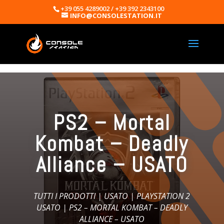
+39 055 4289002 / +39 392 2343100
INFO@CONSOLESTATION.IT
PS2 – Mortal
Kombat – Deadly
Alliance – USATO
TUTTI I PRODOTTI
|
USATO
|
PLAYSTATION 2
USATO
| PS2 – MORTAL KOMBAT – DEADLY
ALLIANCE – USATO