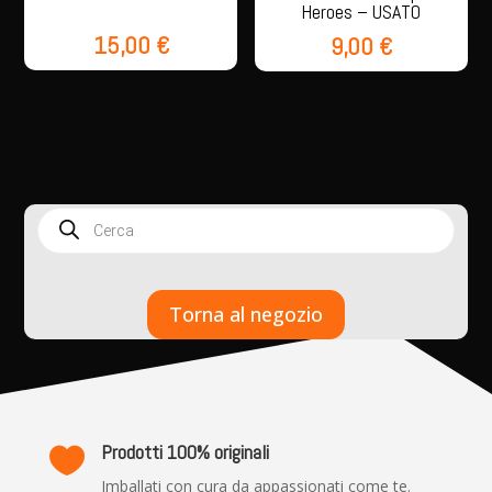
Heroes – USATO
15,00
€
9,00
€
Products
search
Torna al negozio
Prodotti 100% originali

Imballati con cura da appassionati come te.