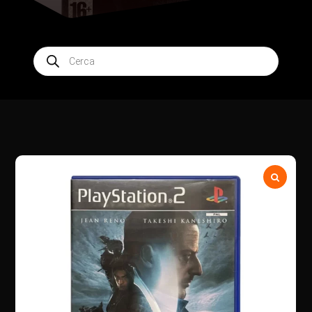
Products
search