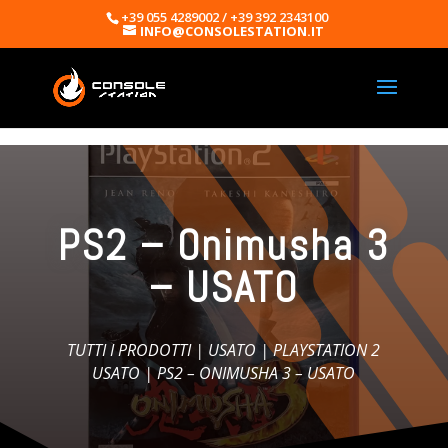
+39 055 4289002 / +39 392 2343100
INFO@CONSOLESTATION.IT
PS2 – Onimusha 3
– USATO
TUTTI I PRODOTTI
|
USATO
|
PLAYSTATION 2
USATO
| PS2 – ONIMUSHA 3 – USATO