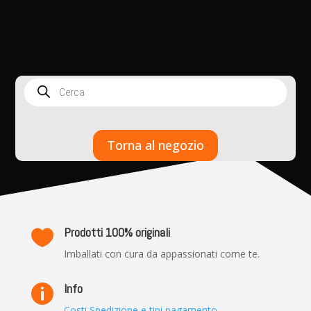
Products
search
Torna al negozio
Prodotti 100% originali

Imballati con cura da appassionati come te.
Info

Costi Spedizione e tipi pagamento