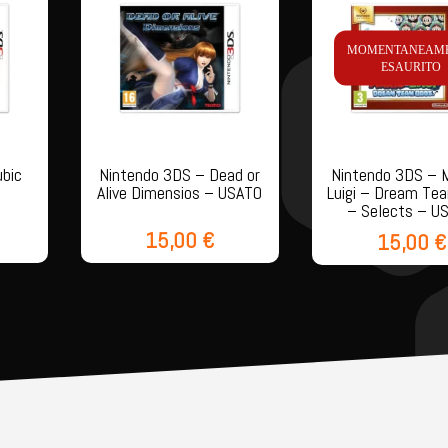
MOMENTANEAM
ESAURITO
ubic
Nintendo 3DS – Dead or
Nintendo 3DS – M
Alive Dimensios – USATO
Luigi – Dream Te
– Selects – U
15,00
€
15,00
€