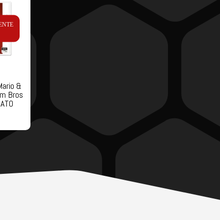
ENTE
ario &
am Bros
SATO