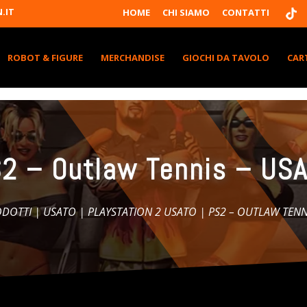
T
.IT
HOME
CHI SIAMO
CONTATTI
I
K
T
K
ROBOT & FIGURE
MERCHANDISE
GIOCHI DA TAVOLO
CAR
2 – Outlaw Tennis – US
ODOTTI
|
USATO
|
PLAYSTATION 2 USATO
| PS2 – OUTLAW TENN