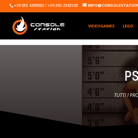
+39 055 4289002 / +39 392 2343100
INFO@CONSOLESTATION
VIDEOGAMES
LEGO
PS
TUTTI I PR