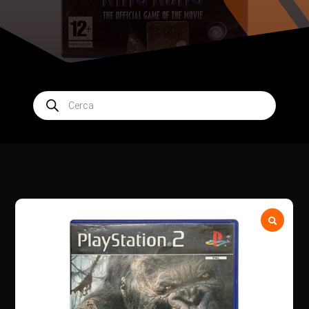
Products
search