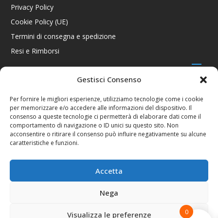
Privacy Policy
Cookie Policy (UE)
Termini di consegna e spedizione
Resi e Rimborsi
Gestisci Consenso
CONTATTI
Per fornire le migliori esperienze, utilizziamo tecnologie come i cookie
per memorizzare e/o accedere alle informazioni del dispositivo. Il
Via R. Giuliani 70/c Rosso, 50141 Firenze FI
consenso a queste tecnologie ci permetterà di elaborare dati come il
+39 055 4289002 / +39 392 2343100
comportamento di navigazione o ID unici su questo sito. Non
info@consolestation.it
acconsentire o ritirare il consenso può influire negativamente su alcune
caratteristiche e funzioni.
P.Iva 04990180483
SOCIAL
Accetta
Nega
0
Visualizza le preferenze