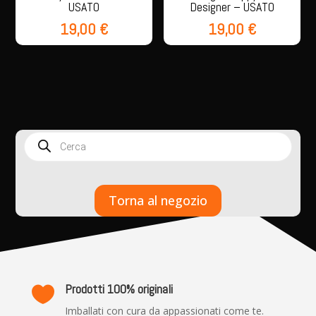
USATO
Designer – USATO
19,00
€
19,00
€
Products
search
Torna al negozio
Prodotti 100% originali

Imballati con cura da appassionati come te.