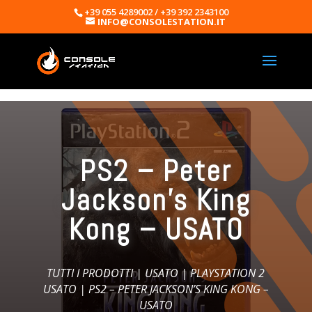
+39 055 4289002 / +39 392 2343100
INFO@CONSOLESTATION.IT
PS2 – Peter
Jackson’s King
Kong – USATO
TUTTI I PRODOTTI
|
USATO
|
PLAYSTATION 2
USATO
| PS2 – PETER JACKSON’S KING KONG –
USATO