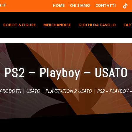
T
.IT
HOME
CHI SIAMO
CONTATTI
I
K
T
K
ROBOT & FIGURE
MERCHANDISE
GIOCHI DA TAVOLO
CAR
PS2 – Playboy – USATO
I PRODOTTI
|
USATO
|
PLAYSTATION 2 USATO
| PS2 – PLAYBOY 