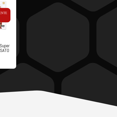
ENTE
 Super
USATO