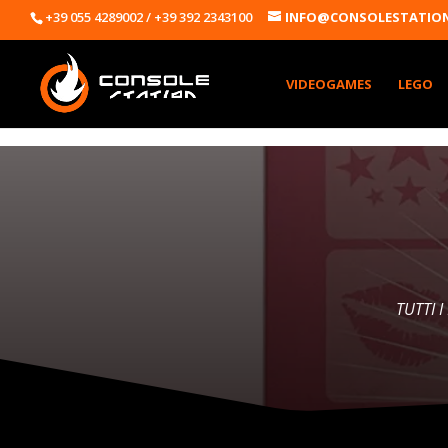
+39 055 4289002 / +39 392 2343100
INFO@CONSOLESTATION
VIDEOGAMES
LEGO
TUTTI 