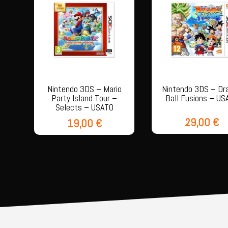
Nintendo 3DS – Mario
Nintendo 3DS – Dr
Party Island Tour –
Ball Fusions – US
Selects – USATO
29,00
€
19,00
€