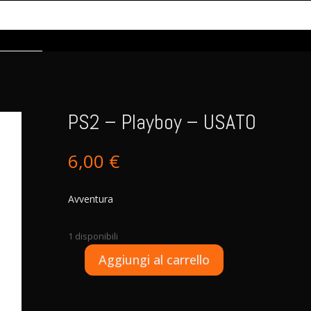
PS2 – Playboy – USATO
6,00
€
Avventura
1 disponibili
A
Aggiungi al carrello
PS2
l
-
t
Playboy
e