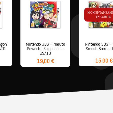
MOMENTANEAM
ESAURITO
agon
Nintendo 3DS – Naruto
Nintendo 3DS –
ATO
Powerful Shippuden –
Smash Bros – 
USATO
15,00
€
19,00
€