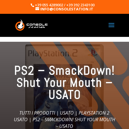
+39 055 4289002 / +39 392 2343100
INFO@CONSOLESTATION.IT
PS2 – SmackDown!
Shut Your Mouth –
USATO
TUTTI I PRODOTTI
|
USATO
|
PLAYSTATION 2
USATO
| PS2 – SMACKDOWN! SHUT YOUR MOUTH
– USATO