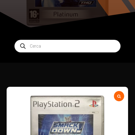
Products
search