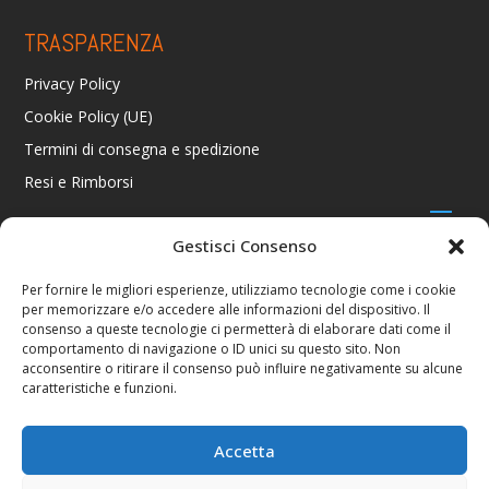
TRASPARENZA
Privacy Policy
Cookie Policy (UE)
Termini di consegna e spedizione
Resi e Rimborsi
Gestisci Consenso
CONTATTI
Per fornire le migliori esperienze, utilizziamo tecnologie come i cookie
per memorizzare e/o accedere alle informazioni del dispositivo. Il
Via R. Giuliani 70/c Rosso, 50141 Firenze FI
consenso a queste tecnologie ci permetterà di elaborare dati come il
+39 055 4289002 / +39 392 2343100
comportamento di navigazione o ID unici su questo sito. Non
info@consolestation.it
acconsentire o ritirare il consenso può influire negativamente su alcune
caratteristiche e funzioni.
P.Iva 04990180483
SOCIAL
Accetta