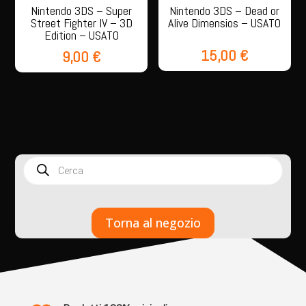
Nintendo 3DS – Super
Nintendo 3DS – Dead or
Street Fighter IV – 3D
Alive Dimensios – USATO
Edition – USATO
15,00
€
9,00
€
Products
search
Torna al negozio