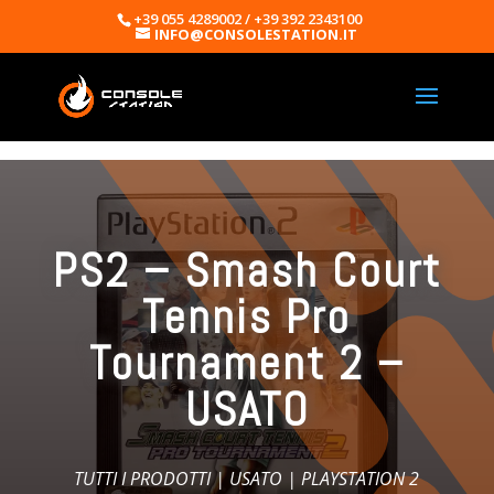
+39 055 4289002 / +39 392 2343100
INFO@CONSOLESTATION.IT
PS2 – Smash Court
Tennis Pro
Tournament 2 –
USATO
TUTTI I PRODOTTI
|
USATO
|
PLAYSTATION 2