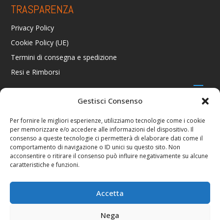
TRASPARENZA
Privacy Policy
Cookie Policy (UE)
Termini di consegna e spedizione
Resi e Rimborsi
Gestisci Consenso
CONTATTI
Per fornire le migliori esperienze, utilizziamo tecnologie come i cookie
per memorizzare e/o accedere alle informazioni del dispositivo. Il
Via R. Giuliani 70/c Rosso, 50141 Firenze FI
consenso a queste tecnologie ci permetterà di elaborare dati come il
+39 055 4289002 / +39 392 2343100
comportamento di navigazione o ID unici su questo sito. Non
info@consolestation.it
acconsentire o ritirare il consenso può influire negativamente su alcune
caratteristiche e funzioni.
P.Iva 04990180483
SOCIAL
Accetta
Nega