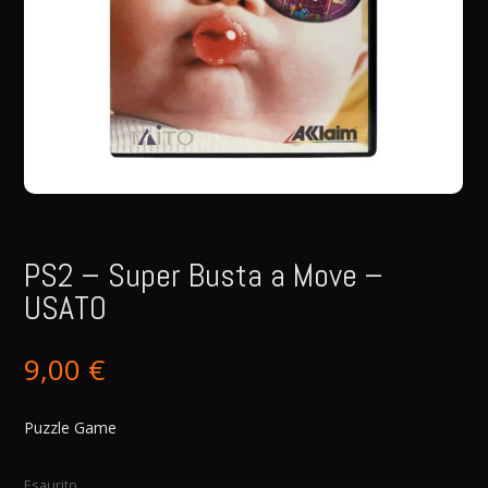
PS2 – Super Busta a Move –
USATO
9,00
€
Puzzle Game
Esaurito