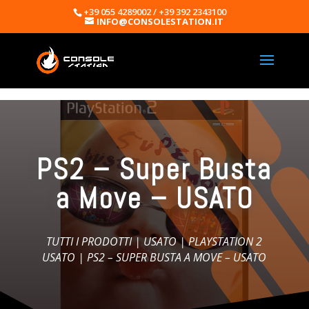
+39 055 4289002 / +39 392 2343100
INFO@CONSOLESTATION.IT
PS2 – Super Busta
a Move – USATO
TUTTI I PRODOTTI
|
USATO
|
PLAYSTATION 2
USATO
| PS2 – SUPER BUSTA A MOVE – USATO