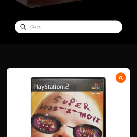
Products
search