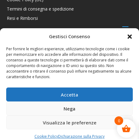
Termini di consegna e spedizione
Resi e Rimborsi
Gestisci Consenso
CONTATTI
Per fornire le migliori esperienze, utilizziamo tecnologie come i cookie
per memorizzare e/o accedere alle informazioni del dispositivo. Il
Via R. Giuliani 70/c Rosso, 50141 Firenze FI
consenso a queste tecnologie ci permetterà di elaborare dati come il
+39 055 4289002 / +39 392 2343100
comportamento di navigazione o ID unici su questo sito. Non
info@consolestation.it
acconsentire o ritirare il consenso può influire negativamente su alcune
caratteristiche e funzioni.
P.Iva 04990180483
SOCIAL
Accetta
Nega
0
Visualizza le preferenze
Console Station 2024
Cookie Policy
Dichiarazione sulla Privacy