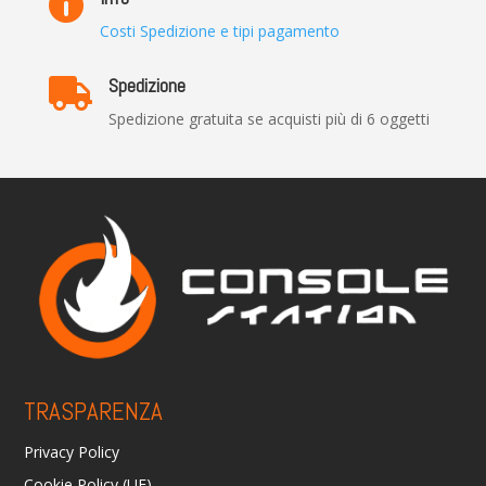

Costi Spedizione e tipi pagamento
Spedizione

Spedizione gratuita se acquisti più di 6 oggetti
TRASPARENZA
Privacy Policy
Cookie Policy (UE)