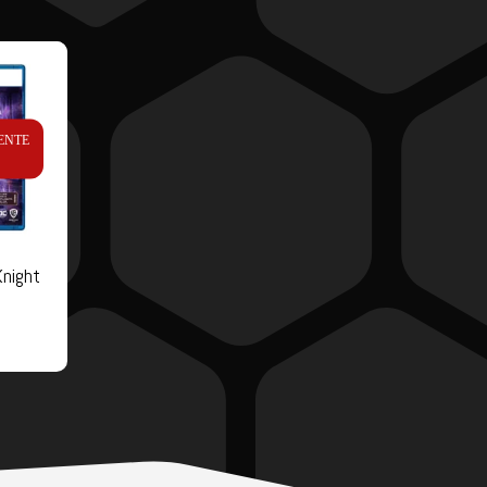
ENTE
night