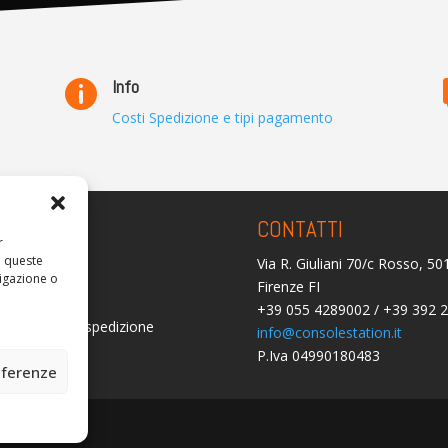
Info

Costi Spedizione e tipi pagamento
ARENZA
CONTATTI
r
a queste
Via R. Giuliani 70/c Rosso, 5
olicy
igazione o
Firenze FI
licy (UE)
+39 055 4289002 / +39 392 
i consegna e spedizione
info@consolestation.it
P.Iva 04990180483
mborsi
eferenze