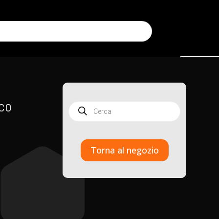
ico
Products
search
Torna al negozio