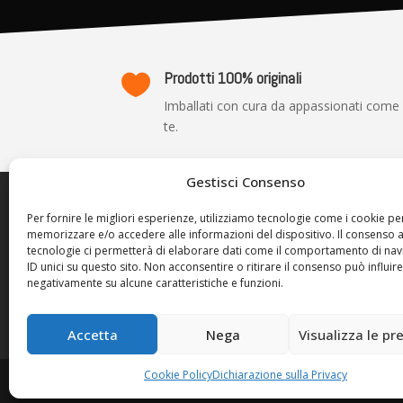
Prodotti 100% originali

Imballati con cura da appassionati come
te.
Gestisci Consenso
TRASP
Per fornire le migliori esperienze, utilizziamo tecnologie come i cookie pe
memorizzare e/o accedere alle informazioni del dispositivo. Il consenso 
Privacy P
tecnologie ci permetterà di elaborare dati come il comportamento di nav
Cookie Po
ID unici su questo sito. Non acconsentire o ritirare il consenso può influire
negativamente su alcune caratteristiche e funzioni.
Termini d
Resi e Ri
Accetta
Nega
Visualizza le pr
Cookie Policy
Dichiarazione sulla Privacy
Console Station 2024