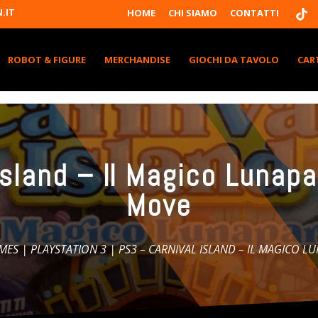
T
.IT
HOME
CHI SIAMO
CONTATTI
I
K
T
K
ROBOT & FIGURE
MERCHANDISE
GIOCHI DA TAVOLO
CAR
Island – Il Magico Lunapa
Move
MES
|
PLAYSTATION 3
| PS3 – CARNIVAL ISLAND – IL MAGICO L