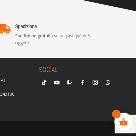
Spedizione

Spedizione gratuita se acquisti più di 6
oggetti
SOCIAL
0141
2343100
0