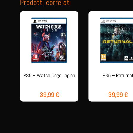
Prodotti correlati
PS5 – Watch Dogs Legion
PS5 – Returna
39,99
€
39,99
€