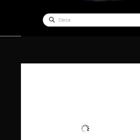
Products
search