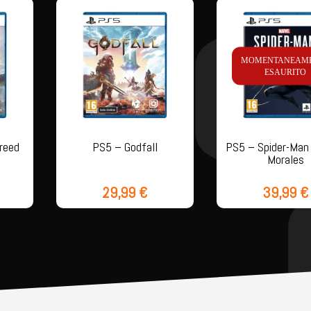
MOMENTANEAM
ESAURITO
reed
PS5 – Godfall
PS5 – Spider-Man 
Morales
29,99
€
39,99
€