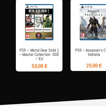
PS5 – Metal Gear Solid 1
PS5 – Assassin’s C
– Master Collection -DOE
Valhalla
– EU
29,99
€
59,99
€