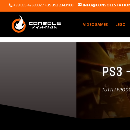
+39 055 4289002 / +39 392 2343100
INFO@CONSOLESTATION
VIDEOGAMES
LEGO
PS3 
TUTTI I PROD