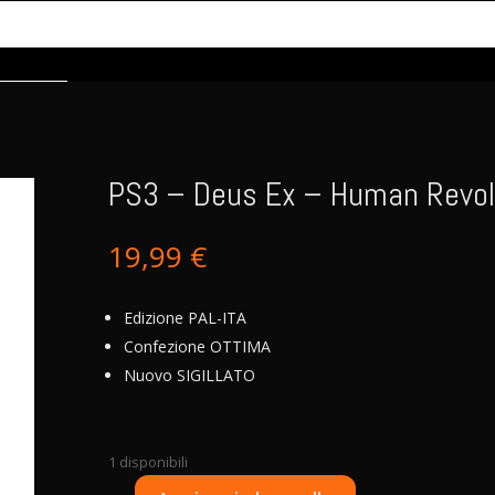
PS3 – Deus Ex – Human Revol
19,99
€
Edizione PAL-ITA
Confezione OTTIMA
Nuovo SIGILLATO
1 disponibili
A