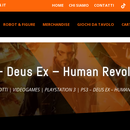
T
.IT
HOME
CHI SIAMO
CONTATTI
I
K
T
K
ROBOT & FIGURE
MERCHANDISE
GIOCHI DA TAVOLO
CAR
– Deus Ex – Human Revol
OTTI
|
VIDEOGAMES
|
PLAYSTATION 3
| PS3 – DEUS EX – HUMA