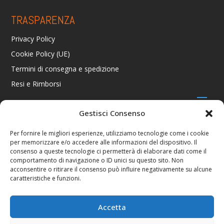
TRASPARENZA
Privacy Policy
Cookie Policy (UE)
Termini di consegna e spedizione
Resi e Rimborsi
Gestisci Consenso
CONTATTI
Per fornire le migliori esperienze, utilizziamo tecnologie come i cookie
per memorizzare e/o accedere alle informazioni del dispositivo. Il
Via R. Giuliani 70/c Rosso, 50141 Firenze FI
consenso a queste tecnologie ci permetterà di elaborare dati come il
+39 055 4289002 / +39 392 2343100
comportamento di navigazione o ID unici su questo sito. Non
info@consolestation.it
acconsentire o ritirare il consenso può influire negativamente su alcune
caratteristiche e funzioni.
P.Iva 04990180483
SOCIAL
Accetta