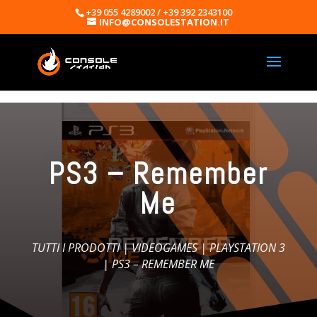
+39 055 4289002 / +39 392 2343100
INFO@CONSOLESTATION.IT
PS3 – Remember
Me
TUTTI I PRODOTTI
|
VIDEOGAMES
|
PLAYSTATION 3
| PS3 – REMEMBER ME