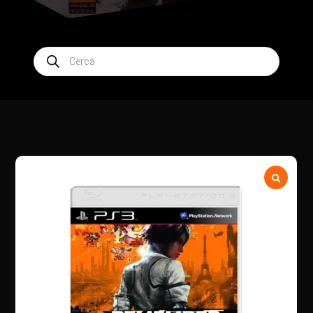
Products
search