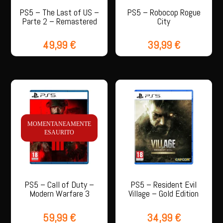
PS5 – The Last of US –
PS5 – Robocop Rogue
Parte 2 – Remastered
City
49,99
€
39,99
€
MOMENTANEAMENTE
ESAURITO
PS5 – Call of Duty –
PS5 – Resident Evil
Modern Warfare 3
Village – Gold Edition
59,99
€
34,99
€