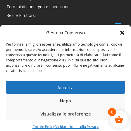
Termini di consegna e spedizione
Resi e Rimborsi
Gestisci Consenso
CONTATTI
Per fornire le migliori esperienze, utilizziamo tecnologie come i cookie
per memorizzare e/o accedere alle informazioni del dispositivo. Il
Via R. Giuliani 70/c Rosso, 50141 Firenze FI
consenso a queste tecnologie ci permetterà di elaborare dati come il
+39 055 4289002 / +39 392 2343100
comportamento di navigazione o ID unici su questo sito. Non
info@consolestation.it
acconsentire o ritirare il consenso può influire negativamente su alcune
caratteristiche e funzioni.
P.Iva 04990180483
SOCIAL
Accetta
Nega
0
Visualizza le preferenze
Console Station 2024
Cookie Policy
Dichiarazione sulla Privacy