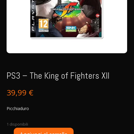
PS3 – The King of Fighters XII
39,99
€
Picchiaduro
1 disponibili
A