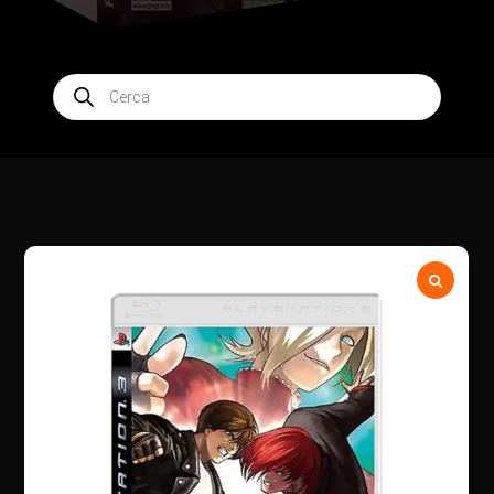
Products
search