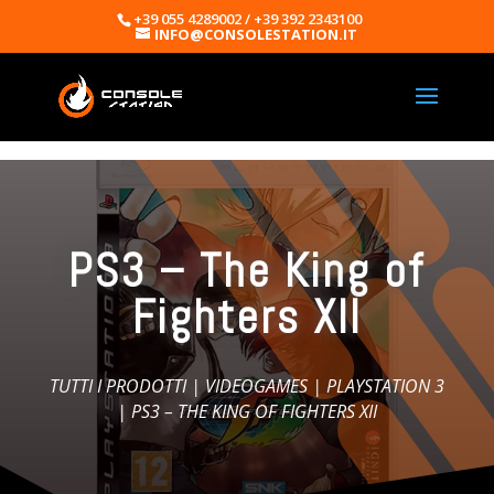
+39 055 4289002 / +39 392 2343100
INFO@CONSOLESTATION.IT
PS3 – The King of
Fighters XII
TUTTI I PRODOTTI
|
VIDEOGAMES
|
PLAYSTATION 3
| PS3 – THE KING OF FIGHTERS XII