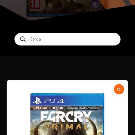
Products
search