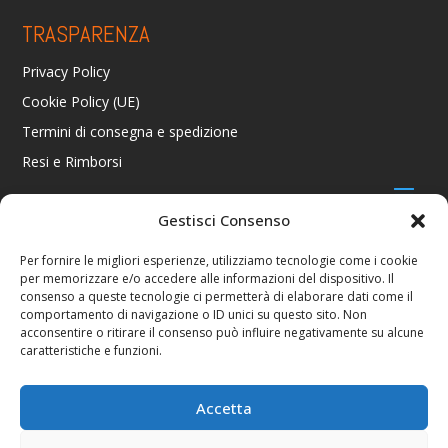
TRASPARENZA
Privacy Policy
Cookie Policy (UE)
Termini di consegna e spedizione
Resi e Rimborsi
Gestisci Consenso
CONTATTI
Per fornire le migliori esperienze, utilizziamo tecnologie come i cookie
per memorizzare e/o accedere alle informazioni del dispositivo. Il
Via R. Giuliani 70/c Rosso, 50141 Firenze FI
consenso a queste tecnologie ci permetterà di elaborare dati come il
+39 055 4289002 / +39 392 2343100
comportamento di navigazione o ID unici su questo sito. Non
info@consolestation.it
acconsentire o ritirare il consenso può influire negativamente su alcune
caratteristiche e funzioni.
P.Iva 04990180483
SOCIAL
Accetta