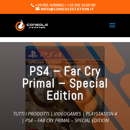
+39 055 4289002 / +39 392 2343100
INFO@CONSOLESTATION.IT
PS4 – Far Cry
Primal – Special
Edition
TUTTI I PRODOTTI
|
VIDEOGAMES
|
PLAYSTATION 4
| PS4 – FAR CRY PRIMAL – SPECIAL EDITION