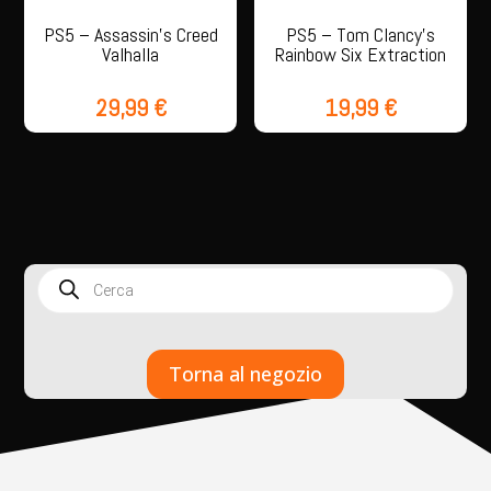
PS5 – Assassin’s Creed
PS5 – Tom Clancy’s
Valhalla
Rainbow Six Extraction
29,99
€
19,99
€
Products
search
Torna al negozio