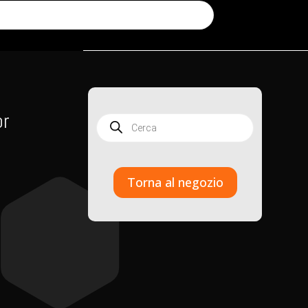
or
Products
search
Torna al negozio