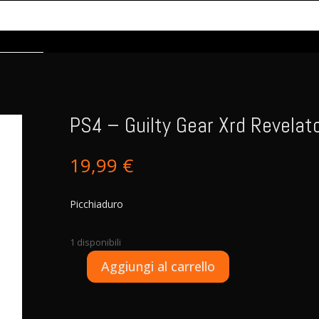
PS4 – Guilty Gear Xrd Revelat
19,99
€
Picchiaduro
1 disponibili
A
Aggiungi al carrello
PS4
l
-
t
Guilty
e