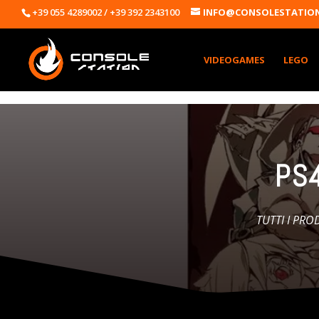
+39 055 4289002 / +39 392 2343100
INFO@CONSOLESTATION
VIDEOGAMES
LEGO
PS4
TUTTI I PRO