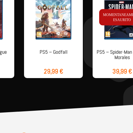
MOMENTANEAM
ESAURITO
gue
PS5 – Godfall
PS5 – Spider-Man 
Morales
29,99
€
39,99
€