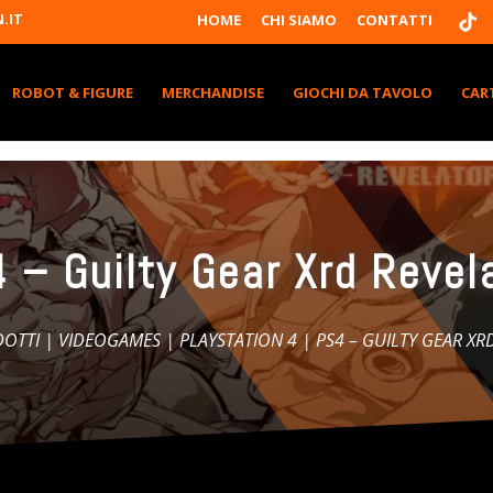
T
.IT
HOME
CHI SIAMO
CONTATTI
I
K
T
K
ROBOT & FIGURE
MERCHANDISE
GIOCHI DA TAVOLO
CAR
 – Guilty Gear Xrd Revel
DOTTI
|
VIDEOGAMES
|
PLAYSTATION 4
| PS4 – GUILTY GEAR XR