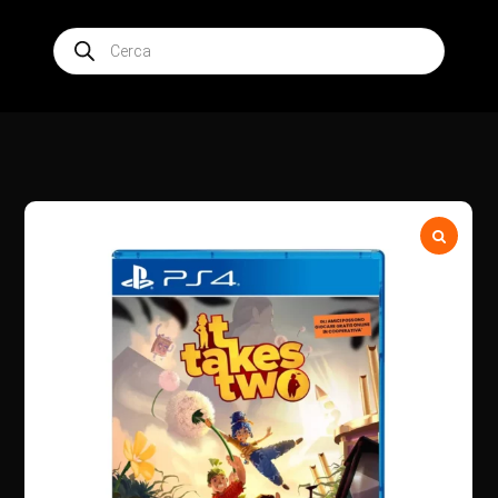
Products
search