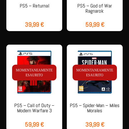
PS5 – Returnal
PS5 – God of War
Ragnarok
39,99
€
59,99
€
MOMENTANEAMENTE
MOMENTANEAMENTE
ESAURITO
ESAURITO
PS5 – Call of Duty –
PS5 – Spider-Man – Miles
Modern Warfare 3
Morales
59,99
€
39,99
€