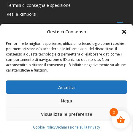
Termini di consegna e spedizione
Resi e Rimborsi
Gestisci Consenso
CONTATTI
Per fornire le migliori esperienze, utilizziamo tecnologie come i cookie
per memorizzare e/o accedere alle informazioni del dispositivo. Il
Via R. Giuliani 70/c Rosso, 50141 Firenze FI
consenso a queste tecnologie ci permetterà di elaborare dati come il
+39 055 4289002 / +39 392 2343100
comportamento di navigazione o ID unici su questo sito. Non
info@consolestation.it
acconsentire o ritirare il consenso può influire negativamente su alcune
caratteristiche e funzioni.
P.Iva 04990180483
SOCIAL
Accetta
Nega
0
Visualizza le preferenze
Console Station 2024
Cookie Policy
Dichiarazione sulla Privacy