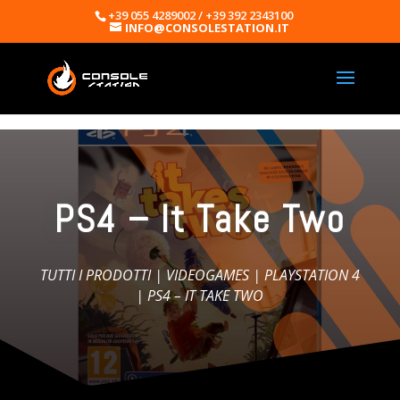
+39 055 4289002 / +39 392 2343100
INFO@CONSOLESTATION.IT
PS4 – It Take Two
TUTTI I PRODOTTI
|
VIDEOGAMES
|
PLAYSTATION 4
| PS4 – IT TAKE TWO