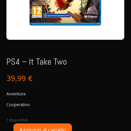
PS4 – It Take Two
39,99
€
Avventura
Cooperativo
1 disponibili
A
Aggiungi al carrello