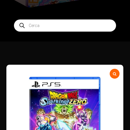
Products
search