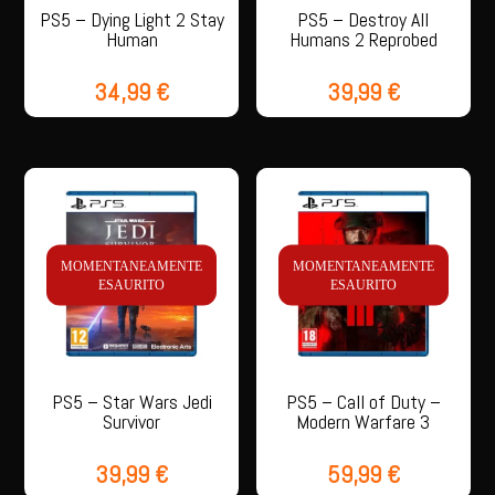
PS5 – Dying Light 2 Stay
PS5 – Destroy All
Human
Humans 2 Reprobed
34,99
€
39,99
€
MOMENTANEAMENTE
MOMENTANEAMENTE
ESAURITO
ESAURITO
PS5 – Star Wars Jedi
PS5 – Call of Duty –
Survivor
Modern Warfare 3
39,99
€
59,99
€