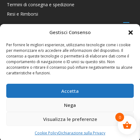
Termini di consegna e spedizione
Resi e Rimborsi
Gestisci Consenso
CONTATTI
Per fornire le migliori esperienze, utilizziamo tecnologie come i cookie
per memorizzare e/o accedere alle informazioni del dispositivo. Il
Via R. Giuliani 70/c Rosso, 50141 Firenze FI
consenso a queste tecnologie ci permetterà di elaborare dati come il
+39 055 4289002 / +39 392 2343100
comportamento di navigazione o ID unici su questo sito. Non
info@consolestation.it
acconsentire o ritirare il consenso può influire negativamente su alcune
caratteristiche e funzioni.
P.Iva 04990180483
SOCIAL
Accetta
Nega
0
Visualizza le preferenze
Console Station 2024
Cookie Policy
Dichiarazione sulla Privacy