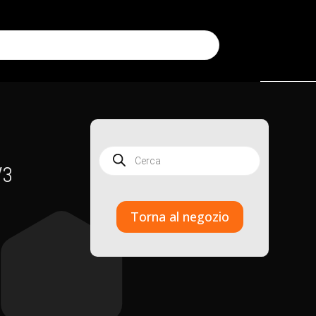
Products
search
V3
Torna al negozio