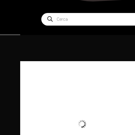
Products
search