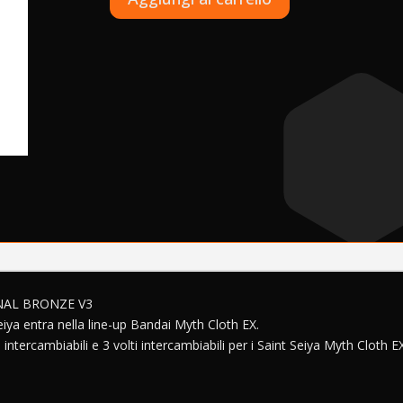
Saint
l
Seiya
t
Myth
e
Cloth
r
EX
n
-
a
Cygnus
t
Hyoga
i
-
v
Final
e
Bronze
:
V3
quantità
INAL BRONZE V3
ya entra nella line-up Bandai Myth Cloth EX.
intercambiabili e 3 volti intercambiabili per i Saint Seiya Myth Cloth EX