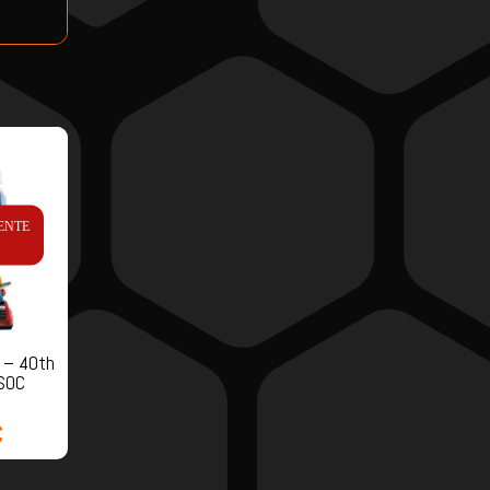
ENTE
 – 40th
 SOC
€