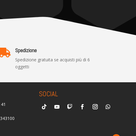
Spedizione

Spedizione gratuita se acquisti più di 6
oggetti
SOCIAL
0141
2343100