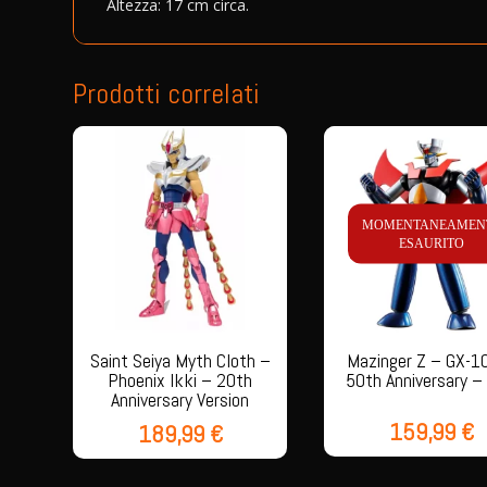
Altezza: 17 cm circa.
Prodotti correlati
MOMENTANEAMEN
ESAURITO
Saint Seiya Myth Cloth –
Mazinger Z – GX-1
Phoenix Ikki – 20th
50th Anniversary –
Anniversary Version
159,99
€
189,99
€