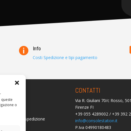
Info

Costi Spedizione e tipi pagamento
ARENZA
CONTATTI
r
a queste
Via R. Giuliani 70/c Rosso, 5
olicy
igazione o
Firenze FI
licy (UE)
+39 055 4289002 / +39 392 
i consegna e spedizione
info@consolestation.it
P.Iva 04990180483
mborsi