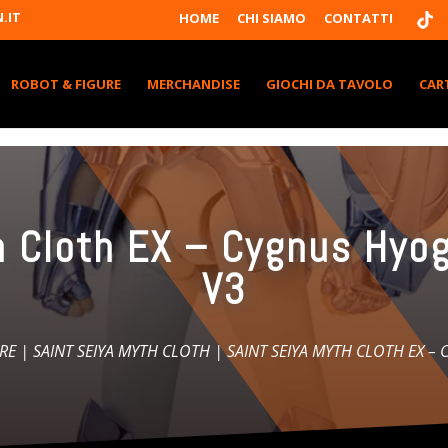
T
.IT
HOME
CHI SIAMO
CONTATTI
I
K
T
K
ROBOT & FIGURE
MERCHANDISE
GIOCHI DA TAVOLO
CAR
h Cloth EX – Cygnus Hyog
V3
RE
|
SAINT SEIYA MYTH CLOTH
| SAINT SEIYA MYTH CLOTH EX –