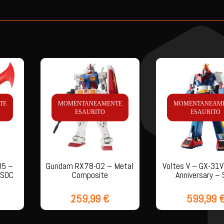
TE
MOMENTANEAMENTE
MOMENTANEAM
ESAURITO
ESAURITO
05 –
Gundam RX78-02 – Metal
Voltes V – GX-31V
 SOC
Composite
Anniversary –
259,99
€
599,99