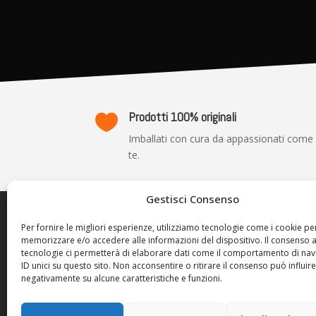
Prodotti 100% originali

Imballati con cura da appassionati come
te.
Gestisci Consenso
TRASP
Per fornire le migliori esperienze, utilizziamo tecnologie come i cookie pe
memorizzare e/o accedere alle informazioni del dispositivo. Il consenso 
Privacy P
tecnologie ci permetterà di elaborare dati come il comportamento di nav
Cookie Po
ID unici su questo sito. Non acconsentire o ritirare il consenso può influire
negativamente su alcune caratteristiche e funzioni.
Termini d
Resi e Ri