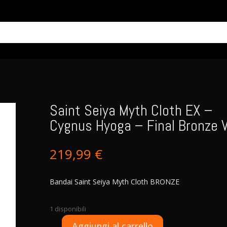
Saint Seiya Myth Cloth EX –
Cygnus Hyoga – Final Bronze 
219,99
€
Bandai Saint Seiya Myth Cloth BRONZE
1 disponibili
A
Aggiungi al carrello