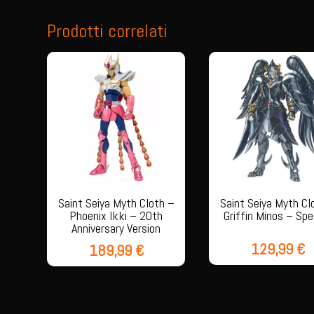
Prodotti correlati
Saint Seiya Myth Cloth –
Saint Seiya Myth Cl
Phoenix Ikki – 20th
Griffin Minos – Spe
Anniversary Version
129,99
€
189,99
€