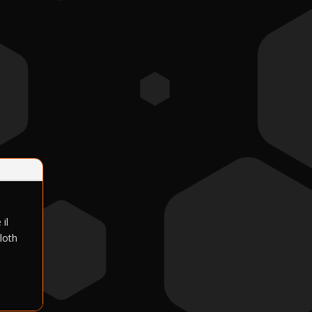
il
Cloth