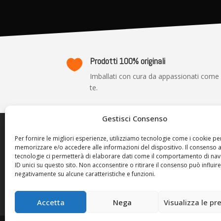
Prodotti 100% originali

Imballati con cura da appassionati come
te.
Gestisci Consenso
TRASP
Per fornire le migliori esperienze, utilizziamo tecnologie come i cookie pe
memorizzare e/o accedere alle informazioni del dispositivo. Il consenso 
Privacy P
tecnologie ci permetterà di elaborare dati come il comportamento di nav
Cookie Po
ID unici su questo sito. Non acconsentire o ritirare il consenso può influire
negativamente su alcune caratteristiche e funzioni.
Termini d
Resi e Ri
Accetta
Nega
Visualizza le pr