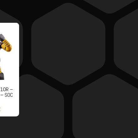
-10R –
 – SOC
€