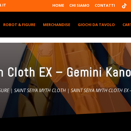
T
.IT
HOME
CHI SIAMO
CONTATTI
I
K
T
K
ROBOT & FIGURE
MERCHANDISE
GIOCHI DA TAVOLO
CAR
h Cloth EX – Gemini Kano
GURE
|
SAINT SEIYA MYTH CLOTH
| SAINT SEIYA MYTH CLOTH EX