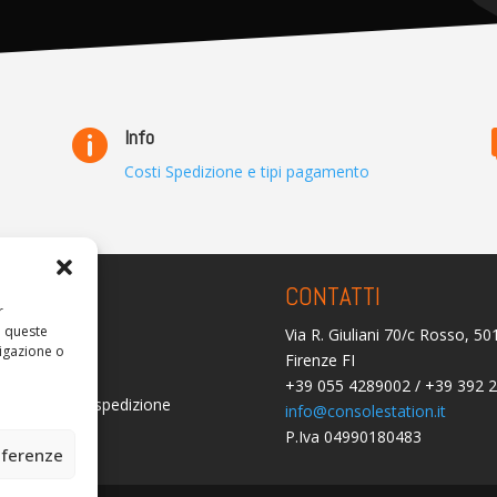
Info

Costi Spedizione e tipi pagamento
ARENZA
CONTATTI
r
a queste
Via R. Giuliani 70/c Rosso, 5
olicy
igazione o
Firenze FI
licy (UE)
+39 055 4289002 / +39 392 
i consegna e spedizione
info@consolestation.it
P.Iva 04990180483
mborsi
eferenze