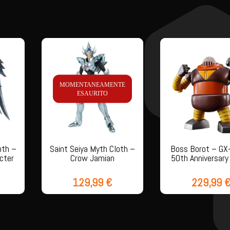
MOMENTANEAMENTE
ESAURITO
oth –
Saint Seiya Myth Cloth –
Boss Borot – GX
cter
Crow Jamian
50th Anniversary
129,99
€
229,99