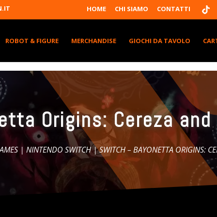
T
.IT
HOME
CHI SIAMO
CONTATTI
I
K
T
K
ROBOT & FIGURE
MERCHANDISE
GIOCHI DA TAVOLO
CAR
etta Origins: Cereza and
AMES
|
NINTENDO SWITCH
| SWITCH – BAYONETTA ORIGINS: C