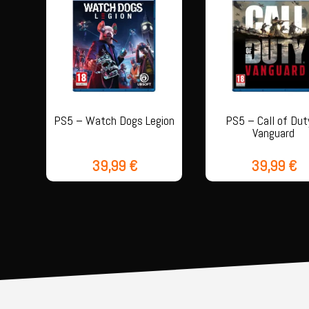
PS5 – Watch Dogs Legion
PS5 – Call of Dut
Vanguard
39,99
€
39,99
€