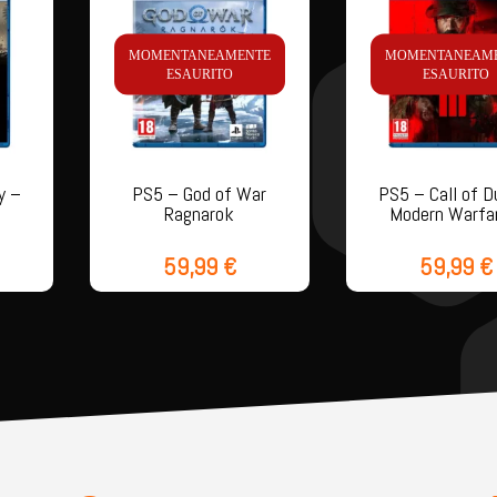
MOMENTANEAMENTE
MOMENTANEAM
ESAURITO
ESAURITO
y –
PS5 – God of War
PS5 – Call of D
Ragnarok
Modern Warfa
59,99
€
59,99
€