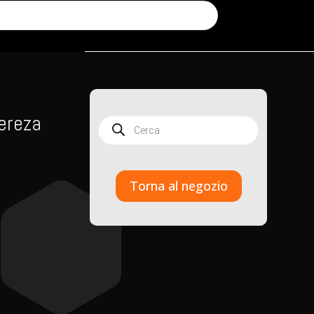
ereza
Products
search
Torna al negozio