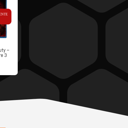
ENTE
uty –
re 3