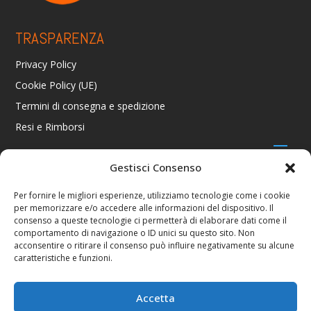
TRASPARENZA
Privacy Policy
Cookie Policy (UE)
Termini di consegna e spedizione
Resi e Rimborsi
Gestisci Consenso
CONTATTI
Per fornire le migliori esperienze, utilizziamo tecnologie come i cookie
per memorizzare e/o accedere alle informazioni del dispositivo. Il
Via R. Giuliani 70/c Rosso, 50141 Firenze FI
consenso a queste tecnologie ci permetterà di elaborare dati come il
+39 055 4289002 / +39 392 2343100
comportamento di navigazione o ID unici su questo sito. Non
info@consolestation.it
acconsentire o ritirare il consenso può influire negativamente su alcune
caratteristiche e funzioni.
P.Iva 04990180483
SOCIAL
Accetta