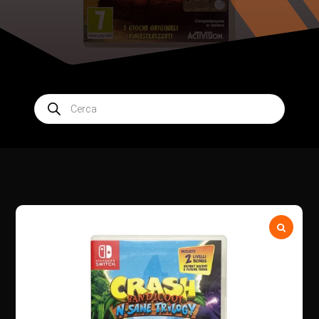
Products
search