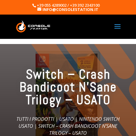
+39 055 4289002 / +39 392 2343100
INFO@CONSOLESTATION.IT
Switch – Crash
Bandicoot N’Sane
Trilogy – USATO
TUTTI I PRODOTTI
|
USATO
|
NINTENDO SWITCH
USATO
| SWITCH – CRASH BANDICOOT N’SANE
TRILOGY – USATO