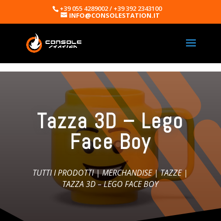
+39 055 4289002 / +39 392 2343100
INFO@CONSOLESTATION.IT
Tazza 3D – Lego
Face Boy
TUTTI I PRODOTTI
|
MERCHANDISE
|
TAZZE
|
TAZZA 3D – LEGO FACE BOY