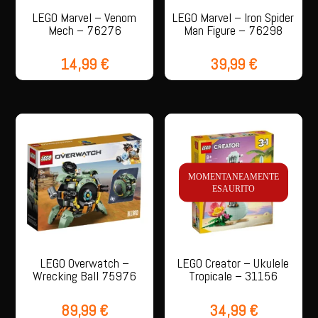
LEGO Marvel – Venom
LEGO Marvel – Iron Spider
Mech – 76276
Man Figure – 76298
14,99
€
39,99
€
MOMENTANEAMENTE
ESAURITO
LEGO Overwatch –
LEGO Creator – Ukulele
Wrecking Ball 75976
Tropicale – 31156
89,99
€
34,99
€