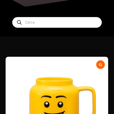
Products
search