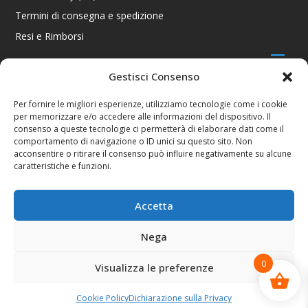
Termini di consegna e spedizione
Resi e Rimborsi
Gestisci Consenso
CONTATTI
Per fornire le migliori esperienze, utilizziamo tecnologie come i cookie
per memorizzare e/o accedere alle informazioni del dispositivo. Il
Via R. Giuliani 70/c Rosso, 50141 Firenze FI
consenso a queste tecnologie ci permetterà di elaborare dati come il
+39 055 4289002 / +39 392 2343100
comportamento di navigazione o ID unici su questo sito. Non
info@consolestation.it
acconsentire o ritirare il consenso può influire negativamente su alcune
caratteristiche e funzioni.
P.Iva 04990180483
SOCIAL
Accetta
Nega
0
Visualizza le preferenze
Console Station 2024
Cookie Policy
Dichiarazione sulla Privacy