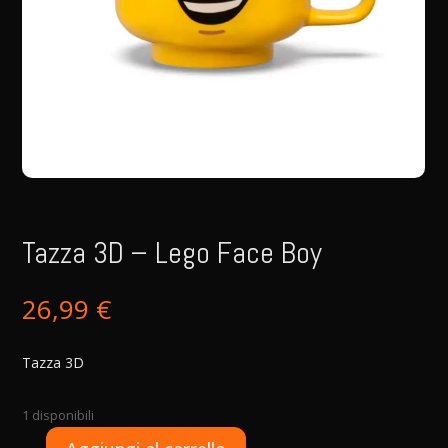
Tazza 3D – Lego Face Boy
26,99
€
Tazza 3D
1 disponibili
A