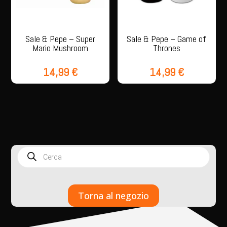
Sale & Pepe – Super
Sale & Pepe – Game of
Mario Mushroom
Thrones
14,99
€
14,99
€
Products
search
Torna al negozio