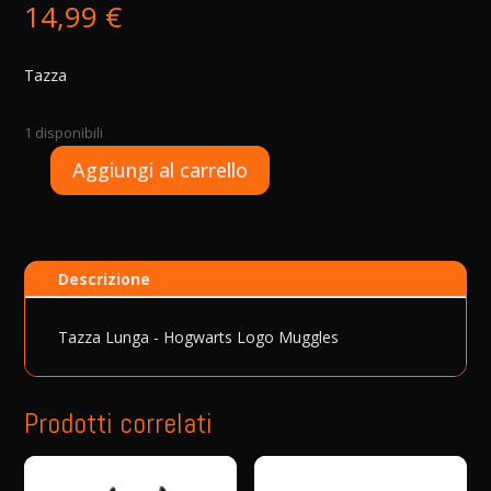
14,99
€
Tazza
1 disponibili
A
Aggiungi al carrello
Tazza
l
Lunga
t
-
e
Hogwarts
r
Descrizione
Logo
n
Muggles
a
quantità
t
Tazza Lunga - Hogwarts Logo Muggles
i
v
e
Prodotti correlati
: