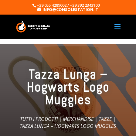
+39 055 4289002 / +39 392 2343100
INFO@CONSOLESTATION.IT
Tazza Lunga –
Hogwarts Logo
Muggles
TUTTI I PRODOTTI
|
MERCHANDISE
|
TAZZE
|
TAZZA LUNGA – HOGWARTS LOGO MUGGLES