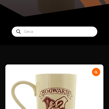
Products
search