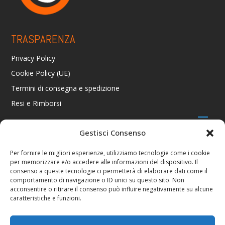
TRASPARENZA
Privacy Policy
Cookie Policy (UE)
Termini di consegna e spedizione
Resi e Rimborsi
Gestisci Consenso
CONTATTI
Per fornire le migliori esperienze, utilizziamo tecnologie come i cookie
per memorizzare e/o accedere alle informazioni del dispositivo. Il
Via R. Giuliani 70/c Rosso, 50141 Firenze FI
consenso a queste tecnologie ci permetterà di elaborare dati come il
+39 055 4289002 / +39 392 2343100
comportamento di navigazione o ID unici su questo sito. Non
info@consolestation.it
acconsentire o ritirare il consenso può influire negativamente su alcune
caratteristiche e funzioni.
P.Iva 04990180483