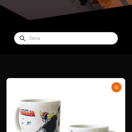
Products
search