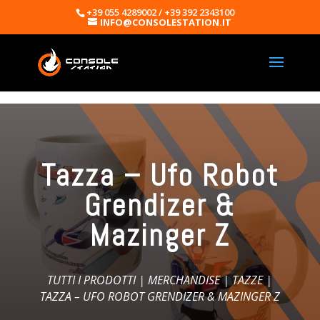
+39 055 4289002 / +39 392 2343100
INFO@CONSOLESTATION.IT
Tazza – Ufo Robot
Grendizer &
Mazinger Z
TUTTI I PRODOTTI
|
MERCHANDISE
|
TAZZE
|
TAZZA – UFO ROBOT GRENDIZER & MAZINGER Z