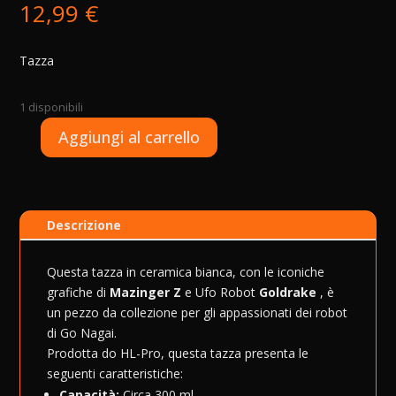
12,99
€
Tazza
1 disponibili
A
Aggiungi al carrello
Tazza
l
-
t
Ufo
e
Robot
r
Descrizione
Grendizer
n
&
a
Mazinger
t
Questa tazza in ceramica bianca, con le iconiche
Z
i
grafiche di
Mazinger Z
e Ufo Robot
Goldrake
, è
quantità
v
un pezzo da collezione per gli appassionati dei robot
e
di Go Nagai.
:
Prodotta do HL-Pro, questa tazza presenta le
seguenti caratteristiche:
Capacità:
Circa 300 ml