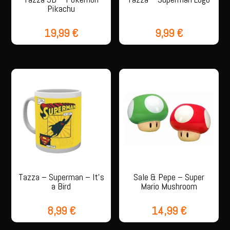
Pikachu
19,99
€
9,99
€
Tazza – Superman – It’s
Sale & Pepe – Super
a Bird
Mario Mushroom
8,99
€
14,99
€