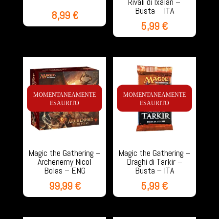
Rivali di Ixalan –
Busta – ITA
8,99
€
5,99
€
MOMENTANEAMENTE
MOMENTANEAMENTE
ESAURITO
ESAURITO
Magic the Gathering –
Magic the Gathering –
Archenemy Nicol
Draghi di Tarkir –
Bolas – ENG
Busta – ITA
99,99
€
5,99
€