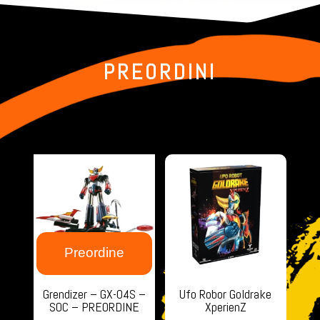
PREORDINI
Preordine
Grendizer – GX-04S –
Ufo Robor Goldrake
SOC – PREORDINE
XperienZ