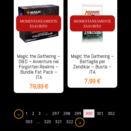
MOMENTANEAMENTE
MOMENTANEAMENTE
ESAURITO
ESAURITO
Magic the Gathering –
Magic the Gathering –
D&D – Avventure nei
Battaglia per
Forgotten Realms –
Zendikar – Busta –
Bundle Fat Pack –
ITA
ITA
7,99
€
79,99
€
1
2
3
…
297
298
299
300
301
302
←
303
…
320
321
322
→