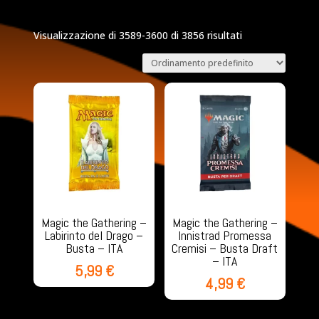
Visualizzazione di 3589-3600 di 3856 risultati
Magic the Gathering –
Magic the Gathering –
Labirinto del Drago –
Innistrad Promessa
Busta – ITA
Cremisi – Busta Draft
– ITA
5,99
€
4,99
€