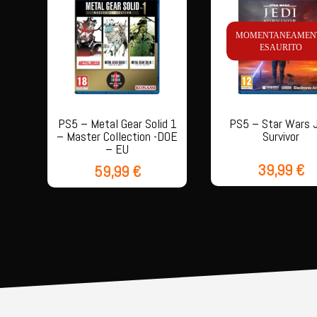
MOMENTANEAMEN
ESAURITO
PS5 – Metal Gear Solid 1
PS5 – Star Wars J
– Master Collection -DOE
Survivor
– EU
39,99
€
59,99
€