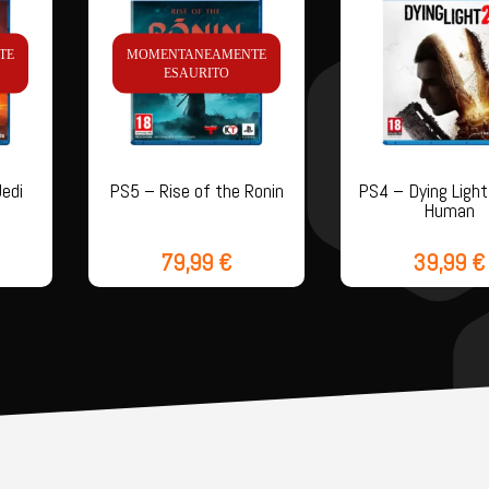
TE
MOMENTANEAMENTE
ESAURITO
edi
PS5 – Rise of the Ronin
PS4 – Dying Light
Human
79,99
€
39,99
€