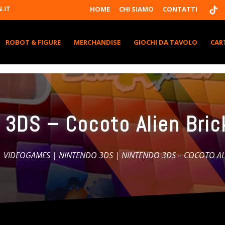
T
.IT
HOME
CHI SIAMO
CONTATTI
I
K
T
K
ROBOT & FIGURE
MERCHANDISE
GIOCHI DA TAVOLO
CAR
 3DS – Cocoto Alien Bric
|
VIDEOGAMES
|
NINTENDO 3DS
| NINTENDO 3DS – COCOTO AL