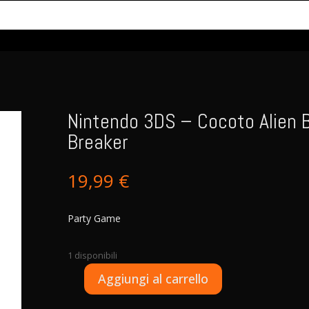
Nintendo 3DS – Cocoto Alien B
Breaker
19,99
€
Party Game
1 disponibili
A
Aggiungi al carrello
Nintendo
l
3DS
t