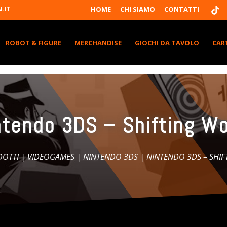
T
.IT
HOME
CHI SIAMO
CONTATTI
I
K
T
K
ROBOT & FIGURE
MERCHANDISE
GIOCHI DA TAVOLO
CAR
ntendo 3DS – Shifting Wo
DOTTI
|
VIDEOGAMES
|
NINTENDO 3DS
| NINTENDO 3DS – SHI