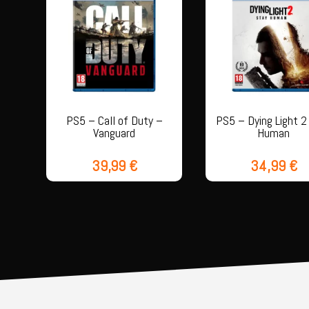
PS5 – Call of Duty –
PS5 – Dying Light 2
Vanguard
Human
39,99
€
34,99
€