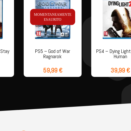
MOMENTANEAMENTE
ESAURITO
 Stay
PS5 – God of War
PS4 – Dying Light
Ragnarok
Human
59,99
€
39,99
€