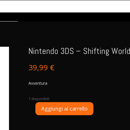
Nintendo 3DS – Shifting Worl
39,99
€
Avventura
1 disponibili
A
Aggiungi al carrello
Nintendo
l
3DS
t
-
e