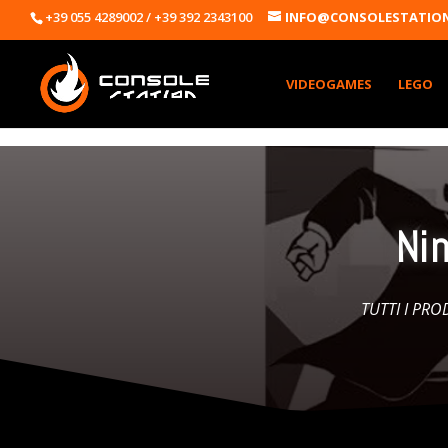
+39 055 4289002 / +39 392 2343100
INFO@CONSOLESTATION
VIDEOGAMES
LEGO
Ni
TUTTI I PRO