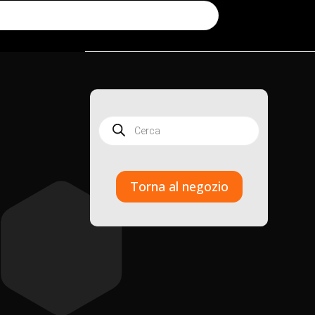
d
Products
search
Torna al negozio