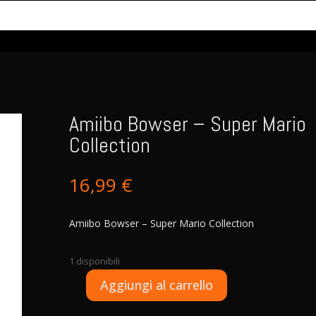
Amiibo Bowser – Super Mario
Collection
16,99
€
Amiibo Bowser – Super Mario Collection
1 disponibili
A
Aggiungi al carrello
Amiibo
l
Bowser
t