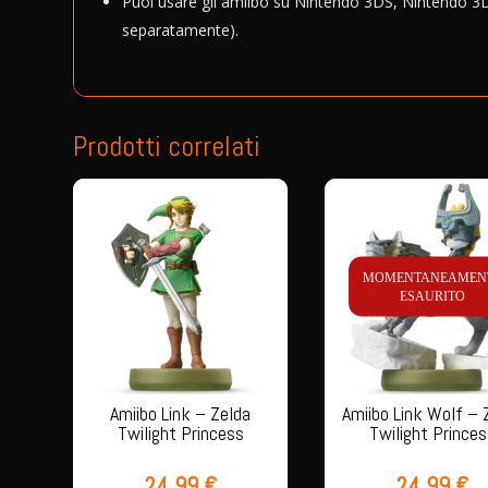
Puoi usare gli amiibo su Nintendo 3DS, Nintendo 3D
separatamente).
Prodotti correlati
MOMENTANEAMEN
ESAURITO
Amiibo Link – Zelda
Amiibo Link Wolf – 
Twilight Princess
Twilight Prince
24,99
€
24,99
€