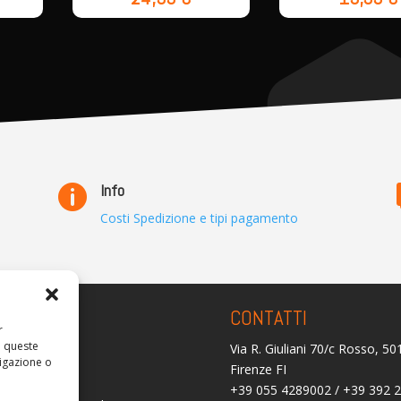
Info

Costi Spedizione e tipi pagamento
ARENZA
CONTATTI
r
a queste
Via R. Giuliani 70/c Rosso, 5
olicy
igazione o
Firenze FI
licy (UE)
+39 055 4289002 / +39 392 