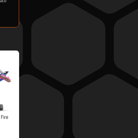
duto
 Fire