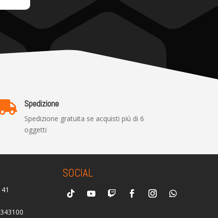
Spedizione

Spedizione gratuita se acquisti più di 6
oggetti
SOCIAL
0141
2343100