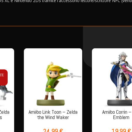
S XL e Nintendo 2DS tramite l'accessorio lettore/scrittore NFC (ven
TE
Zelda
Amiibo Link Toon – Zelda
Amiibo Corrin –
ss
the Wind Waker
Emblem
24,99
€
19,99
€