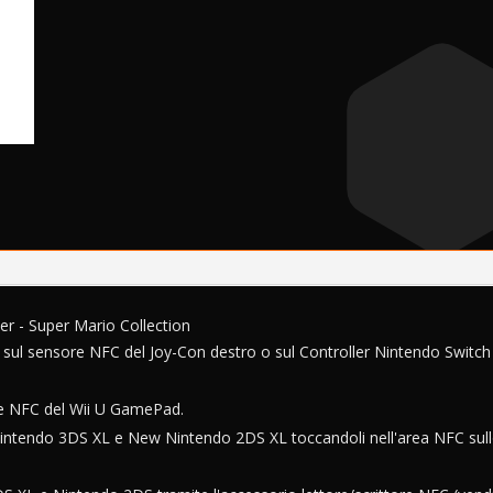
-
e
Super
r
Mario
n
Collection
a
quantità
t
i
v
e
:
er - Super Mario Collection
 sul sensore NFC del Joy-Con destro o sul Controller Nintendo Switch
ore NFC del Wii U GamePad.
intendo 3DS XL e New Nintendo 2DS XL toccandoli nell'area NFC sul