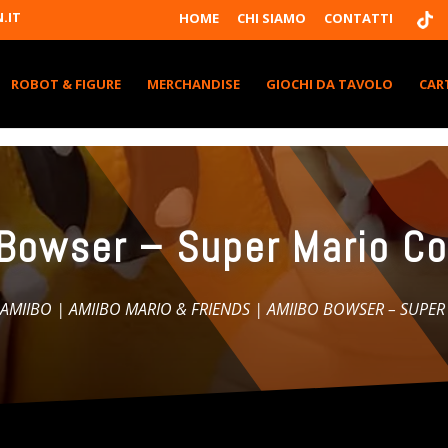
T
.IT
HOME
CHI SIAMO
CONTATTI
I
K
T
K
ROBOT & FIGURE
MERCHANDISE
GIOCHI DA TAVOLO
CAR
Bowser – Super Mario Co
AMIIBO
|
AMIIBO MARIO & FRIENDS
| AMIIBO BOWSER – SUPER