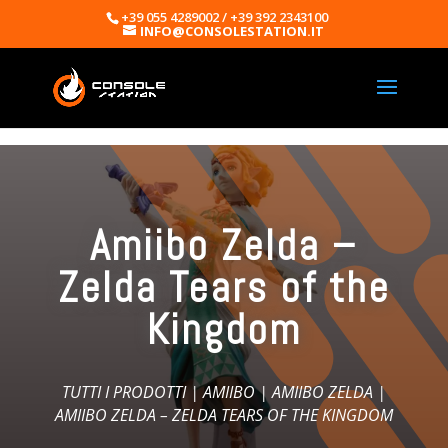
+39 055 4289002 / +39 392 2343100
INFO@CONSOLESTATION.IT
Amiibo Zelda –
Zelda Tears of the
Kingdom
TUTTI I PRODOTTI
|
AMIIBO
|
AMIIBO ZELDA
|
AMIIBO ZELDA – ZELDA TEARS OF THE KINGDOM