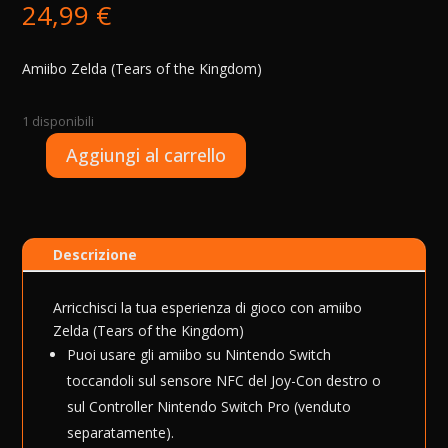
24,99
€
Amiibo Zelda (Tears of the Kingdom)
1 disponibili
A
Aggiungi al carrello
Amiibo
l
Zelda
t
-
e
Zelda
r
Descrizione
Tears
n
of
a
the
t
Arricchisci la tua esperienza di gioco con amiibo
Kingdom
i
Zelda (Tears of the Kingdom)
quantità
v
Puoi usare gli amiibo su Nintendo Switch
e
toccandoli sul sensore NFC del Joy-Con destro o
:
sul Controller Nintendo Switch Pro (venduto
separatamente).