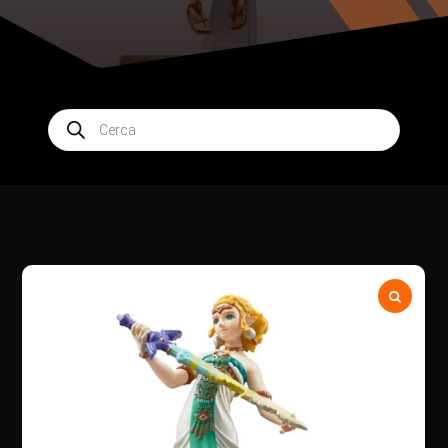
Products
search