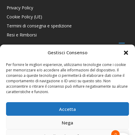
Privacy Policy
Cookie Policy (UE)
Termini di consegna e spedizione
Resi e Rimborsi
Gestisci Consenso
CONTATTI
Per fornire le migliori esperienze, utilizziamo tecnologie come i cookie
per memorizzare e/o accedere alle informazioni del dispositivo. Il
Via R. Giuliani 70/c Rosso, 50141 Firenze FI
consenso a queste tecnologie ci permetterà di elaborare dati come il
+39 055 4289002 / +39 392 2343100
comportamento di navigazione o ID unici su questo sito. Non
info@consolestation.it
acconsentire o ritirare il consenso può influire negativamente su alcune
caratteristiche e funzioni.
P.Iva 04990180483
SOCIAL
Accetta
Nega
0