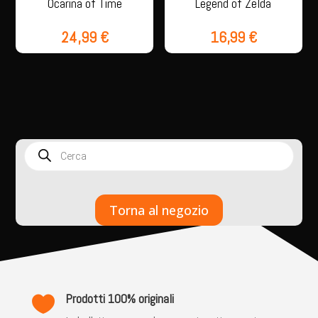
Ocarina of Time
Legend of Zelda
24,99
€
16,99
€
Products
search
Torna al negozio
Prodotti 100% originali
