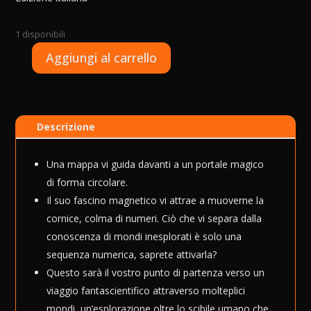
1 disponibili
A
Aggiungi al carrello
Exit
l
-
t
Il
e
Portale
r
Descrizione
tra
n
i
a
Mondi
t
Una mappa vi guida davanti a un portale magico
quantità
i
di forma circolare.
v
Il suo fascino magnetico vi attrae a muoverne la
e
cornice, colma di numeri. Ciò che vi separa dalla
:
conoscenza di mondi inesplorati è solo una
sequenza numerica, saprete attivarla?
Questo sarà il vostro punto di partenza verso un
viaggio fantascientifico attraverso molteplici
mondi, un’esplorazione oltre lo scibile umano che