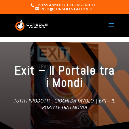
+39 055 4289002 / +39 392 2343100
INFO@CONSOLESTATION.IT
Exit – Il Portale tra
i Mondi
TUTTI I PRODOTTI
|
GIOCHI DA TAVOLO
| EXIT – IL
PORTALE TRA I MONDI