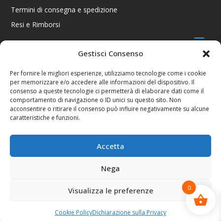
Termini di consegna e spedizione
Resi e Rimborsi
Gestisci Consenso
CONTATTI
Per fornire le migliori esperienze, utilizziamo tecnologie come i cookie
per memorizzare e/o accedere alle informazioni del dispositivo. Il
Via R. Giuliani 70/c Rosso, 50141 Firenze FI
consenso a queste tecnologie ci permetterà di elaborare dati come il
+39 055 4289002 / +39 392 2343100
comportamento di navigazione o ID unici su questo sito. Non
info@consolestation.it
acconsentire o ritirare il consenso può influire negativamente su alcune
caratteristiche e funzioni.
P.Iva 04990180483
SOCIAL
Accetta
Nega
0
Visualizza le preferenze
Console Station 2024
Cookie Policy
Dichiarazione sulla Privacy