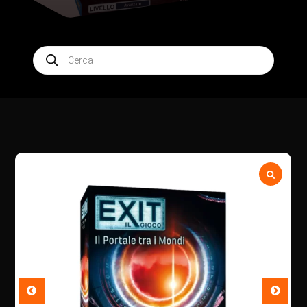
Products
search