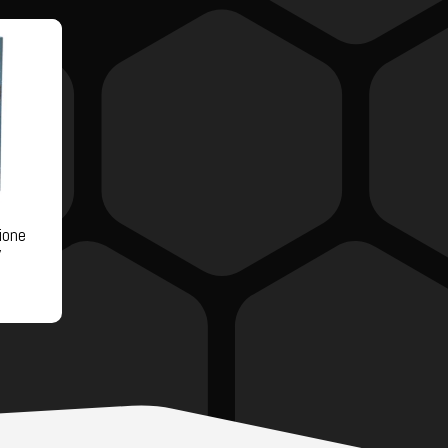
ione
y