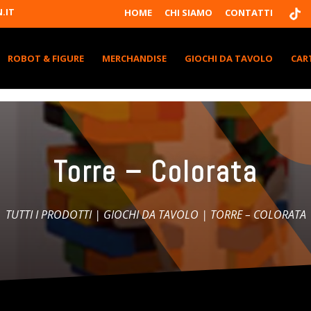
T
.IT
HOME
CHI SIAMO
CONTATTI
I
K
T
K
ROBOT & FIGURE
MERCHANDISE
GIOCHI DA TAVOLO
CAR
Torre – Colorata
TUTTI I PRODOTTI
|
GIOCHI DA TAVOLO
| TORRE – COLORATA