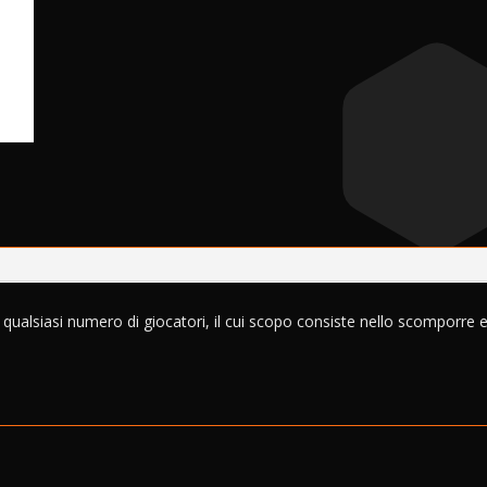
quantità
r
n
a
t
i
v
e
:
n qualsiasi numero di giocatori, il cui scopo consiste nello scomporre 