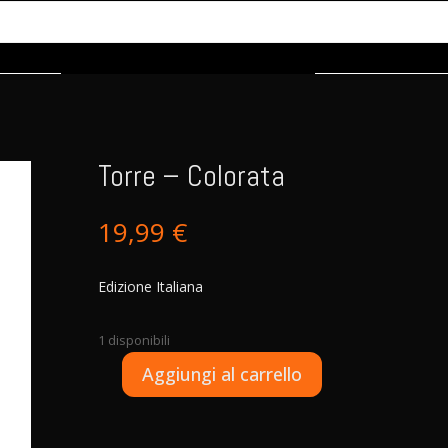
Torre – Colorata
19,99
€
Edizione Italiana
1 disponibili
A
Aggiungi al carrello
Torre
l
-
t
Colorata
e