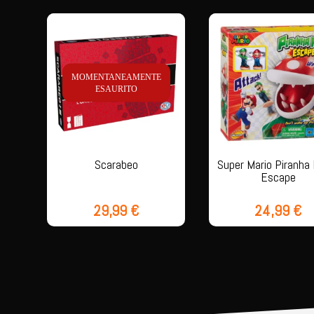
MOMENTANEAMENTE
ESAURITO
Scarabeo
Super Mario Piranha
Escape
29,99
€
24,99
€