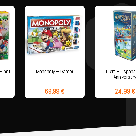
 Plant
Monopoly – Gamer
Dixit – Espans
Anniversar
69,99
€
24,99
€