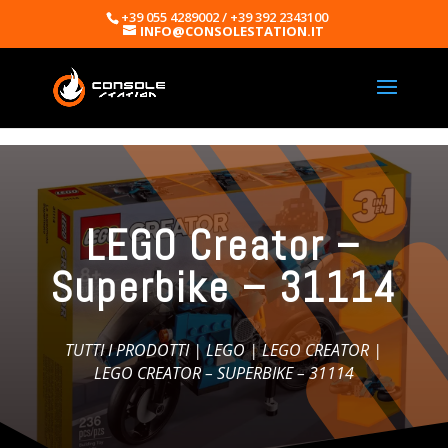
+39 055 4289002 / +39 392 2343100
INFO@CONSOLESTATION.IT
LEGO Creator –
Superbike – 31114
TUTTI I PRODOTTI
|
LEGO
|
LEGO CREATOR
|
LEGO CREATOR – SUPERBIKE – 31114