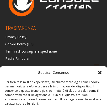
TRASPARENZA
Privacy Policy
Cookie Policy (UE)
Termini di consegna e spedizione
Resi e Rimborsi
Gestisci Consenso
CONTATTI
Per fornire le migliori esperienze, utilizziamo tecnologie come i cookie
per memorizzare e/o accedere alle informazioni del dispositivo. Il
Via R. Giuliani 70/c Rosso, 50141 Firenze FI
consenso a queste tecnologie ci permetterà di elaborare dati come il
+39 055 4289002 / +39 392 2343100
comportamento di navigazione o ID unici su questo sito. Non
info@consolestation.it
acconsentire o ritirare il consenso può influire negativamente su alcune
caratteristiche e funzioni.
P.Iva 04990180483