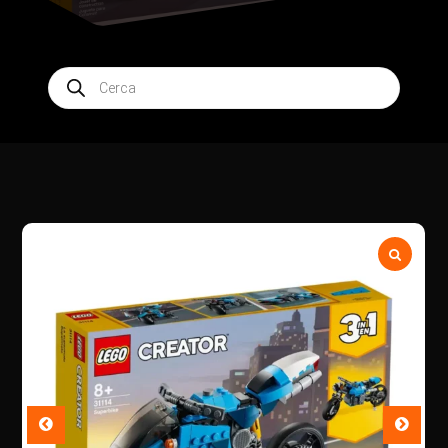
Products
search