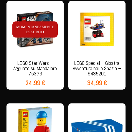
MOMENTANEAMENTE
ESAURITO
LEGO Star Wars –
LEGO Special – Giostra
Agguato su Mandalore
Avventura nello Spazio –
75373
6435201
24,99
€
34,99
€