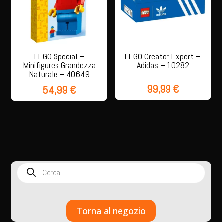
LEGO Special –
LEGO Creator Expert –
Minifigures Grandezza
Adidas – 10282
Naturale – 40649
99,99
€
54,99
€
Products
search
Torna al negozio