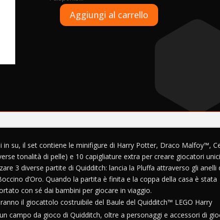
A
Aggiungi al carrello
LEGO
l
Harry
t
Potter
e
-
r
Baule
n
del
a
Quidditch
t
-
i
76416
v
quantità
e
:
i in su, il set contiene le minifigure di Harry Potter, Draco Malfoy™, C
rse tonalità di pelle) e 10 capigliature extra per creare giocatori unici
 3 diverse partite di Quidditch: lancia la Pluffa attraverso gli anelli 
l Boccino d’Oro. Quando la partita è finita e la coppa della casa è stata
ortato con sé dai bambini per giocare in viaggio.
ranno il giocattolo costruibile del Baule del Quidditch™ LEGO Harry
un campo da gioco di Quidditch, oltre a personaggi e accessori di gi