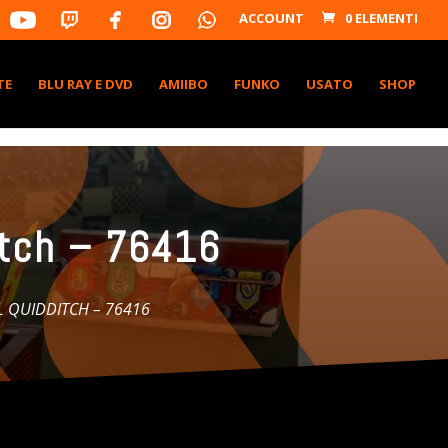
Y
T
F
I
W
ACCOUNT
0 ELEMENTI
O
W
A
N
H
U
I
C
S
A
T
T
E
T
T
O
U
C
B
A
S
B
H
O
G
U
TE
BLU RAY E DVD
AMIIBO
FUNKO
USATO
SHOP
E
O
R
P
K
A
M
itch – 76416
L QUIDDITCH – 76416