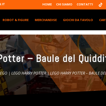
T
.IT
HOME
CHI SIAMO
CONTATTI
I
K
T
K
ROBOT & FIGURE
MERCHANDISE
GIOCHI DA TAVOLO
CAR
Potter – Baule del Quidd
LEGO
|
LEGO HARRY POTTER
| LEGO HARRY POTTER – BAULE DE