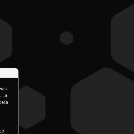
edric
. La
della
oco