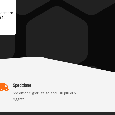
ocamera
345
Spedizione

Spedizione gratuita se acquisti più di 6
oggetti