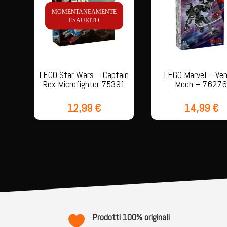
MOMENTANEAMENTE
ESAURITO
LEGO Star Wars – Captain
LEGO Marvel – Ve
Rex Microfighter 75391
Mech – 7627
12,99
€
14,99
€
Prodotti 100% originali
