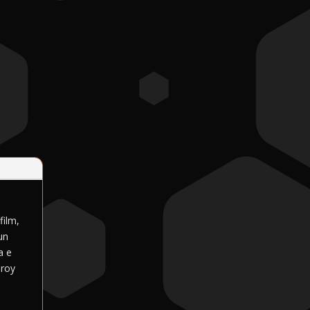
film,
un
a e
eroy