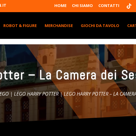
T
.IT
HOME
CHI SIAMO
CONTATTI
I
K
T
K
ROBOT & FIGURE
MERCHANDISE
GIOCHI DA TAVOLO
CAR
otter – La Camera dei Se
EGO
|
LEGO HARRY POTTER
| LEGO HARRY POTTER – LA CAMERA 