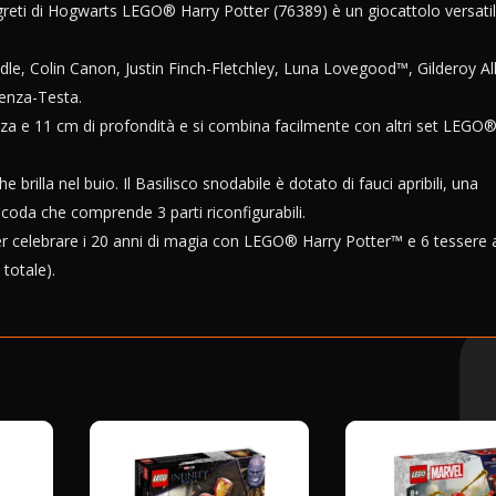
eti di Hogwarts LEGO® Harry Potter (76389) è un giocattolo versati
dle, Colin Canon, Justin Finch-Fletchley, Luna Lovegood™, Gilderoy Al
Senza-Testa.
ezza e 11 cm di profondità e si combina facilmente con altri set LEGO
brilla nel buio. Il Basilisco snodabile è dotato di fauci apribili, una
a coda che comprende 3 parti riconfigurabili.
per celebrare i 20 anni di magia con LEGO® Harry Potter™ e 6 tessere 
 totale).