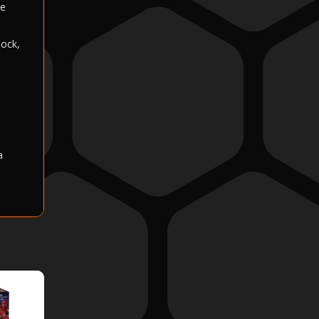
le
lock,
®
a