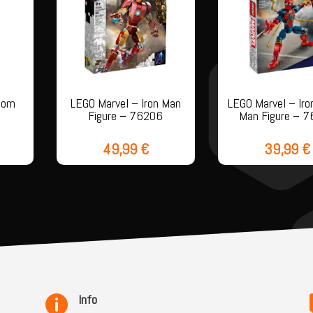
nom
LEGO Marvel – Iron Man
LEGO Marvel – Iro
6
Figure – 76206
Man Figure – 
49,99
€
39,99
€
Info
