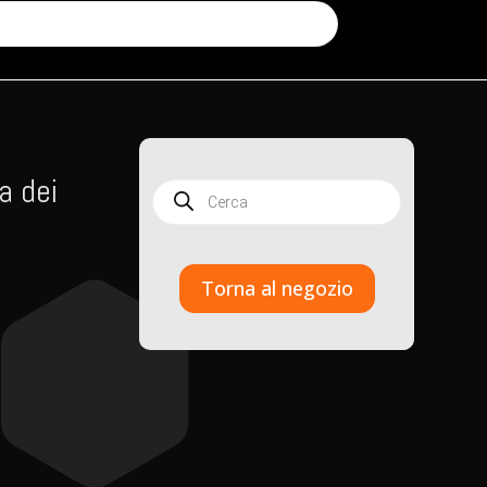
a dei
Products
search
Torna al negozio