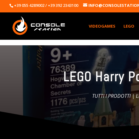
+39 055 4289002 / +39 392 2343100
INFO@CONSOLESTATION
VIDEOGAMES
LEGO
LEGO Harry P
TUTTI I PRODOTTI
|
L