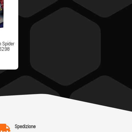
n Spider
76298
Spedizione
