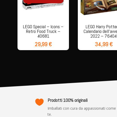
LEGO Special – Icons –
LEGO Harry Potte
Retro Food Truck –
Calendario dell’avv
40681
2022 – 76404
29,99
€
34,99
€
Prodotti 100% originali

Imballati con cura da appassionati come
te.