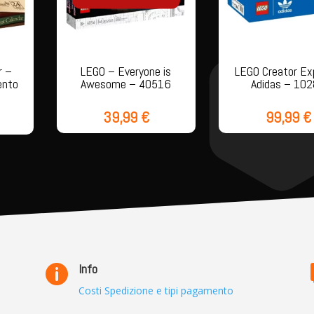
r –
LEGO – Everyone is
LEGO Creator Ex
ento
Awesome – 40516
Adidas – 10
39,99
€
99,99
€
Info

Costi Spedizione e tipi pagamento