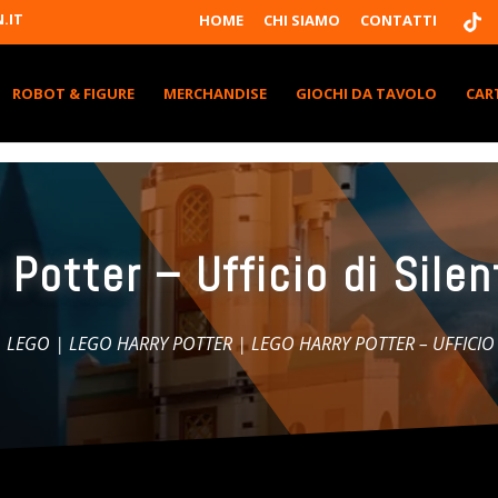
T
.IT
HOME
CHI SIAMO
CONTATTI
I
K
T
K
ROBOT & FIGURE
MERCHANDISE
GIOCHI DA TAVOLO
CAR
 Potter – Ufficio di Sile
|
LEGO
|
LEGO HARRY POTTER
| LEGO HARRY POTTER – UFFICIO 