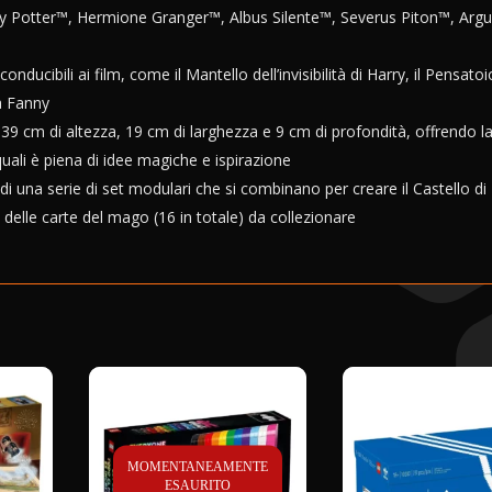
arry Potter™, Hermione Granger™, Albus Silente™, Severus Piton™, Arg
nducibili ai film, come il Mantello dell’invisibilità di Harry, il Pensatoi
la Fanny
 39 cm di altezza, 19 cm di larghezza e 9 cm di profondità, offrendo l
uali è piena di idee magiche e ispirazione
 una serie di set modulari che si combinano per creare il Castello di
elle carte del mago (16 in totale) da collezionare
MOMENTANEAMENTE
ESAURITO