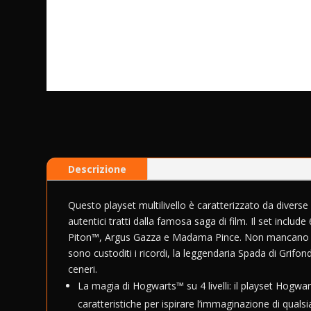
Descrizione
Questo playset multilivello è caratterizzato da diverse 
autentici tratti dalla famosa saga di film. Il set incl
Piton™, Argus Gazza e Madama Pince. Non mancano oggett
sono custoditi i ricordi, la leggendaria Spada di Grifon
ceneri.
La magia di Hogwarts™ su 4 livelli: il playset Hogwa
caratteristiche per ispirare l’immaginazione di qual