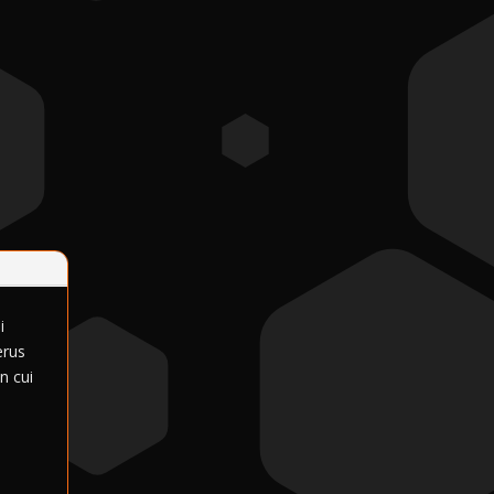
i
erus
n cui