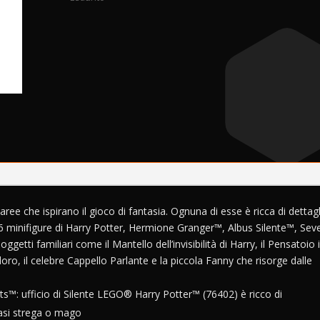
aree che ispirano il gioco di fantasia. Ognuna di esse è ricca di dettagl
ude 6 minifigure di Harry Potter, Hermione Granger™, Albus Silente™, Sev
i familiari come il Mantello dell’invisibilità di Harry, il Pensatoio i
doro, il celebre Cappello Parlante e la piccola Fanny che risorge dalle
rts™: ufficio di Silente LEGO® Harry Potter™ (76402) è ricco di
siasi strega o mago