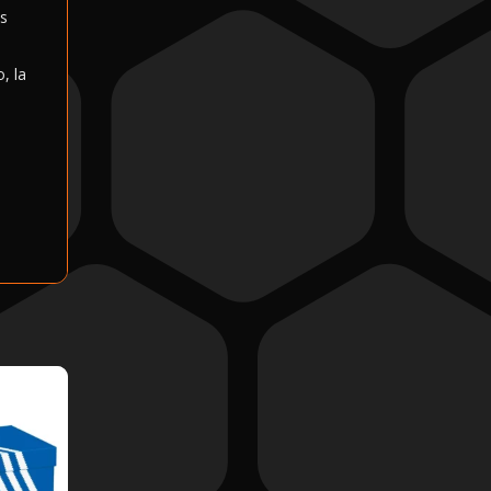
us
o, la
a