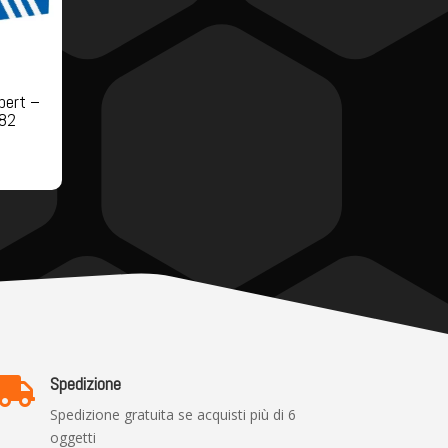
pert –
282
Spedizione

Spedizione gratuita se acquisti più di 6
oggetti