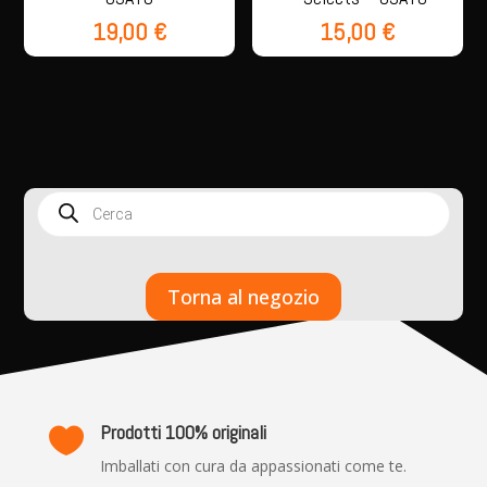
19,00
€
15,00
€
Products
search
Torna al negozio
Prodotti 100% originali

Imballati con cura da appassionati come te.