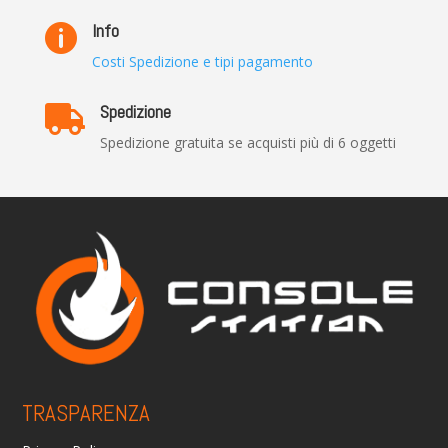
Info

Costi Spedizione e tipi pagamento
Spedizione

Spedizione gratuita se acquisti più di 6 oggetti
TRASPARENZA