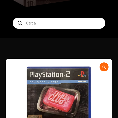
Products
search