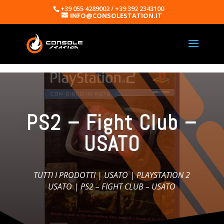
+39 055 4289002 / +39 392 2343100
INFO@CONSOLESTATION.IT
PS2 – Fight Club –
USATO
TUTTI I PRODOTTI
|
USATO
|
PLAYSTATION 2
USATO
| PS2 – FIGHT CLUB – USATO