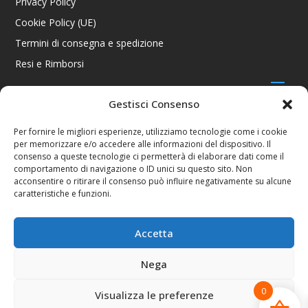
Privacy Policy
Cookie Policy (UE)
Termini di consegna e spedizione
Resi e Rimborsi
Gestisci Consenso
CONTATTI
Per fornire le migliori esperienze, utilizziamo tecnologie come i cookie
per memorizzare e/o accedere alle informazioni del dispositivo. Il
Via R. Giuliani 70/c Rosso, 50141 Firenze FI
consenso a queste tecnologie ci permetterà di elaborare dati come il
+39 055 4289002 / +39 392 2343100
comportamento di navigazione o ID unici su questo sito. Non
info@consolestation.it
acconsentire o ritirare il consenso può influire negativamente su alcune
caratteristiche e funzioni.
P.Iva 04990180483
SOCIAL
Accetta
Nega
0
Visualizza le preferenze