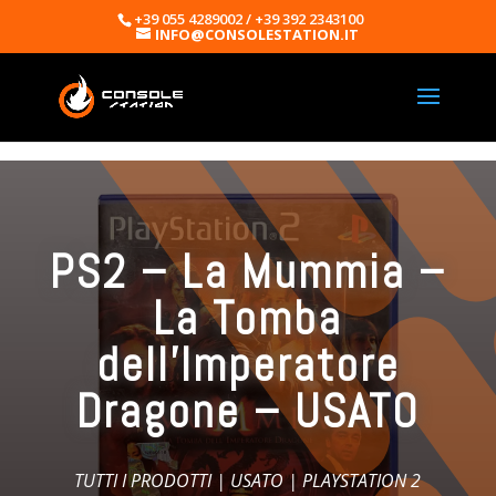
+39 055 4289002 / +39 392 2343100
INFO@CONSOLESTATION.IT
PS2 – La Mummia –
La Tomba
dell’Imperatore
Dragone – USATO
TUTTI I PRODOTTI
|
USATO
|
PLAYSTATION 2