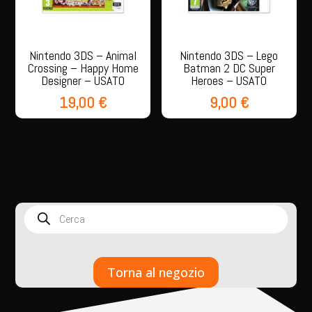
Nintendo 3DS – Animal
Nintendo 3DS – Lego
Crossing – Happy Home
Batman 2 DC Super
Designer – USATO
Heroes – USATO
19,00
€
9,00
€
Products
search
Torna al negozio