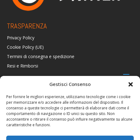
TRASPARENZA
Privacy Policy
Cookie Policy (UE)
Termini di consegna e spedizione
Resi e Rimborsi
Gestisci Consenso
CONTATTI
Per fornire le migliori esperienze, utilizziamo tecnologie come i cookie
per memorizzare e/o accedere alle informazioni del dispositivo. Il
Via R. Giuliani 70/c Rosso, 50141 Firenze FI
consenso a queste tecnologie ci permetterà di elaborare dati come il
+39 055 4289002 / +39 392 2343100
comportamento di navigazione o ID unici su questo sito. Non
info@consolestation.it
acconsentire o ritirare il consenso può influire negativamente su alcune
caratteristiche e funzioni.
P.Iva 04990180483