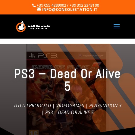
+39 055 4289002 / +39 392 2343100
INFO@CONSOLESTATION.IT
PS3 – Dead Or Alive
5
TUTTI I PRODOTTI
|
VIDEOGAMES
|
PLAYSTATION 3
| PS3 – DEAD OR ALIVE 5