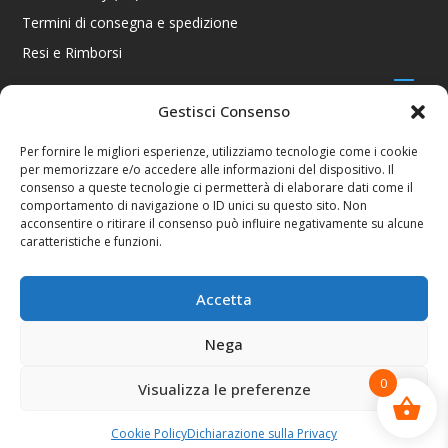
Termini di consegna e spedizione
Resi e Rimborsi
Gestisci Consenso
CONTATTI
Per fornire le migliori esperienze, utilizziamo tecnologie come i cookie
per memorizzare e/o accedere alle informazioni del dispositivo. Il
Via R. Giuliani 70/c Rosso, 50141 Firenze FI
consenso a queste tecnologie ci permetterà di elaborare dati come il
+39 055 4289002 / +39 392 2343100
comportamento di navigazione o ID unici su questo sito. Non
info@consolestation.it
acconsentire o ritirare il consenso può influire negativamente su alcune
caratteristiche e funzioni.
P.Iva 04990180483
SOCIAL
Accetta
Nega
0
Visualizza le preferenze
Console Station 2024
Cookie Policy
Dichiarazione sulla Privacy