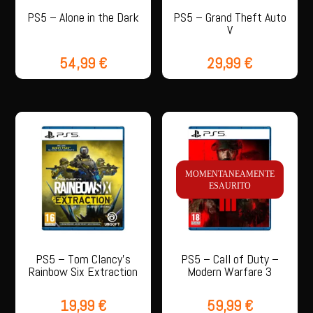
PS5 – Alone in the Dark
PS5 – Grand Theft Auto
V
54,99
€
29,99
€
MOMENTANEAMENTE
ESAURITO
PS5 – Tom Clancy’s
PS5 – Call of Duty –
Rainbow Six Extraction
Modern Warfare 3
19,99
€
59,99
€