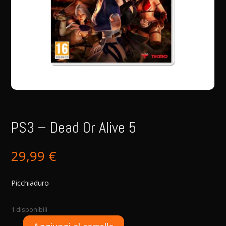
PS3 – Dead Or Alive 5
29,99
€
Picchiaduro
1 disponibili
A