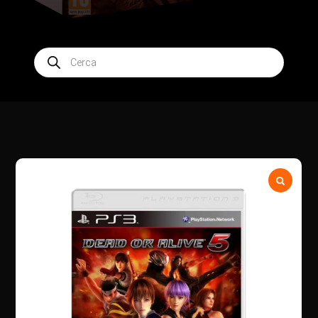
Products
search