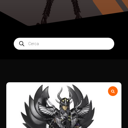
Products
search