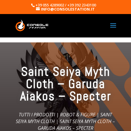
+39 055 4289002 / +39 392 2343100
INFO@CONSOLESTATION.IT
Saint Seiya Myth
Cloth – Garuda
Aiakos – Specter
TUTTI I PRODOTTI
|
ROBOT & FIGURE
|
SAINT
SEIYA MYTH CLOTH
| SAINT SEIYA MYTH CLOTH –
GARUDA AIAKOS – SPECTER