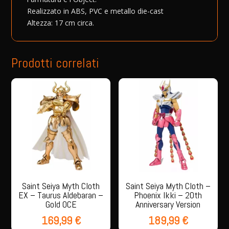
Realizzato in ABS, PVC e metallo die-cast
Altezza: 17 cm circa.
Prodotti correlati
Saint Seiya Myth Cloth
Saint Seiya Myth Cloth –
EX – Taurus Aldebaran –
Phoenix Ikki – 20th
Gold OCE
Anniversary Version
169,99
€
189,99
€