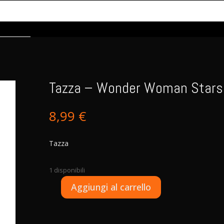
Tazza – Wonder Woman Stars
8,99
€
Tazza
1 disponibili
A
Aggiungi al carrello
Tazza
l
-
t
Wonder
e