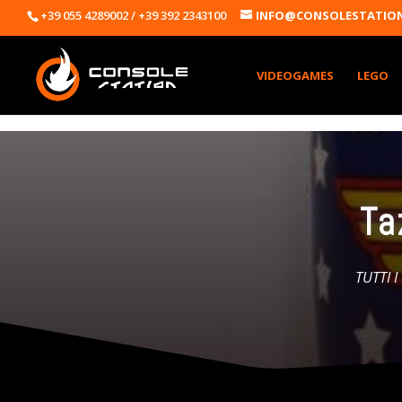
+39 055 4289002 / +39 392 2343100
INFO@CONSOLESTATION
VIDEOGAMES
LEGO
Ta
TUTTI 