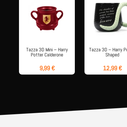
Tazza 3D Mini – Harry
Tazza 3D – Harry P
Potter Calderone
Shaped
9,99
€
12,99
€