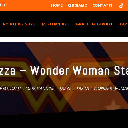
T
.IT
HOME
CHI SIAMO
CONTATTI
I
K
T
K
ROBOT & FIGURE
MERCHANDISE
GIOCHI DA TAVOLO
CAR
zza – Wonder Woman St
I PRODOTTI
|
MERCHANDISE
|
TAZZE
| TAZZA – WONDER WOMAN